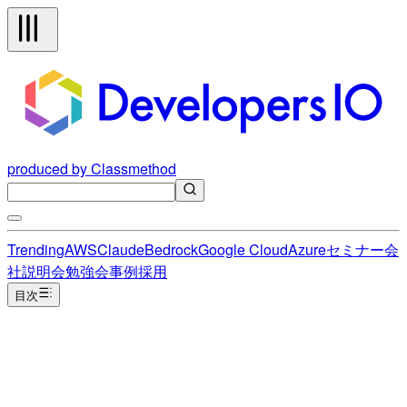
produced by Classmethod
Trending
AWS
Claude
Bedrock
Google Cloud
Azure
セミナー
会
社説明会
勉強会
事例
採用
目次