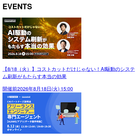
EVENTS
【8/18（火）】コストカットだけじゃない！AI駆動のシステ
ム刷新がもたらす本当の効果
開催前
2026年8月18日(火) 15:00