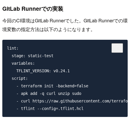
GitLab Runnerでの実装
今回のCI環境はGitLab Runnerでした。GitLab Runnerでの環
境変数の指定方法は以下のようになります。
lint:

  stage: static-test

  variables:

    TFLINT_VERSION: v0.24.1

  script:

    - terraform init -backend=false

    - apk add -q curl unzip sudo

    - curl https://raw.githubusercontent.com/terrafor