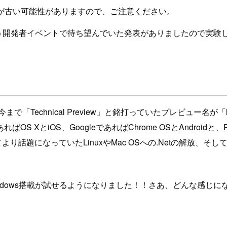
が古い可能性がありますので、ご注意ください。
う開発者イベントで待ち望んでいた発表がありましたので実験
で「Technical Preview」と銘打っていたプレビュー名が「
ればOS XとiOS、GoogleであればChrome OSとAndr
話題になっていたLinuxやMac OSへの.Netの解放、そし
へのWindows搭載が試せるようになりました！！さあ、どんな感