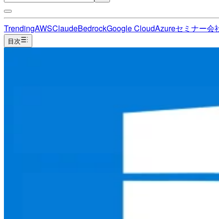
Trending
AWS
Claude
Bedrock
Google Cloud
Azure
セミナー
会
目次