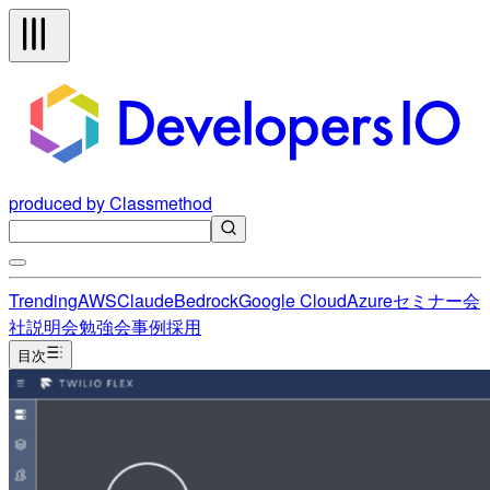
produced by Classmethod
Trending
AWS
Claude
Bedrock
Google Cloud
Azure
セミナー
会
社説明会
勉強会
事例
採用
目次