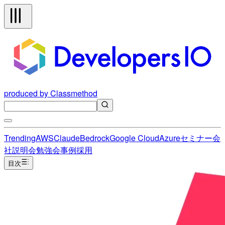
produced by Classmethod
Trending
AWS
Claude
Bedrock
Google Cloud
Azure
セミナー
会
社説明会
勉強会
事例
採用
目次