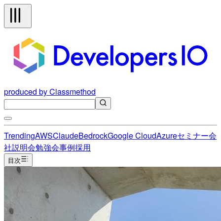
produced by Classmethod
Trending
AWS
Claude
Bedrock
Google Cloud
Azure
セミナー
会
社説明会
勉強会
事例
採用
目次