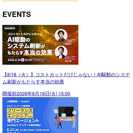
EVENTS
【8/18（火）】コストカットだけじゃない！AI駆動のシステ
ム刷新がもたらす本当の効果
開催前
2026年8月18日(火) 15:00