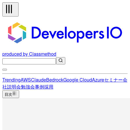
produced by Classmethod
Trending
AWS
Claude
Bedrock
Google Cloud
Azure
セミナー
会
社説明会
勉強会
事例
採用
目次