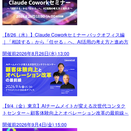
【8/26（水）】Claude Coworkセミナー バックオフィス編
｜「相談する」から「任せる」へ、AI活用の考え方と進め方
開催前
2026年8月26日(水) 13:00
【9/4（金）東京】AIチームメイトが変える次世代コンタク
トセンター～顧客体験向上とオペレーション改革の最前線～
開催前
2026年9月4日(金) 15:00