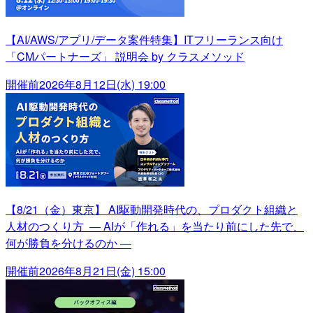
【AI/AWS/アプリ/データ案件特集】ITフリーランス向け
「CMパートナーズ」 説明会 by クラスメソッド
開催前
2026年8月12日(水) 19:00
【8/21（金）東京】 AI駆動開発時代の、プロダクト組織と
人材のつくり方 ― AIが「作れる」を当たり前にした先で、
何が勝負を分けるのか ―
開催前
2026年8月21日(金) 15:00