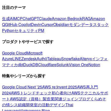
注目のテーマ
生成AI
MCP
ChatGPT
Claude
Amazon Bedrock
RAG
Amazon
Q
GitHub Copilot
Devin
Cursor
Obsidian
モダンデータスタック
Python
セキュリティ
PM
プロダクトやサービスで探す
Google Cloud
Microsoft
Azure
LINE
Zendesk
Auth0
Tableau
Snowflake
Alteryx
インフォ
マティカ
dbt
DuckDB
Cloudflare
Splunk
Vision One
Notion
特集やシリーズから探す
Google Cloud Next ’25
AWS re:Invent 2025
AWS再入門
2024
AWSトレンドチェック
初心者向け
AWSテクニカルサポ
ート
AWS認定（資格）
製造業関連
ジョインブログ
くらめそ
の情シス
組織開発室の活動
デザイン
Thai
Language
Vietnamese Blog