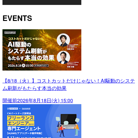
EVENTS
【8/18（火）】コストカットだけじゃない！AI駆動のシステ
ム刷新がもたらす本当の効果
開催前
2026年8月18日(火) 15:00