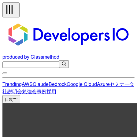
produced by Classmethod
Trending
AWS
Claude
Bedrock
Google Cloud
Azure
セミナー
会
社説明会
勉強会
事例
採用
目次