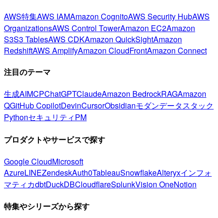
AWS特集
AWS IAM
Amazon Cognito
AWS Security Hub
AWS
Organizations
AWS Control Tower
Amazon EC2
Amazon
S3
S3 Tables
AWS CDK
Amazon QuickSight
Amazon
Redshift
AWS Amplify
Amazon CloudFront
Amazon Connect
注目のテーマ
生成AI
MCP
ChatGPT
Claude
Amazon Bedrock
RAG
Amazon
Q
GitHub Copilot
Devin
Cursor
Obsidian
モダンデータスタック
Python
セキュリティ
PM
プロダクトやサービスで探す
Google Cloud
Microsoft
Azure
LINE
Zendesk
Auth0
Tableau
Snowflake
Alteryx
インフォ
マティカ
dbt
DuckDB
Cloudflare
Splunk
Vision One
Notion
特集やシリーズから探す