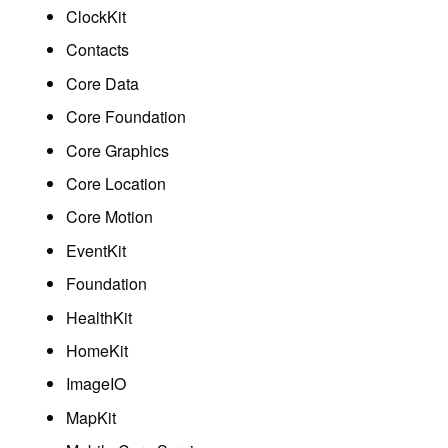
ClockKit
Contacts
Core Data
Core Foundation
Core Graphics
Core Location
Core Motion
EventKit
Foundation
HealthKit
HomeKit
ImageIO
MapKit