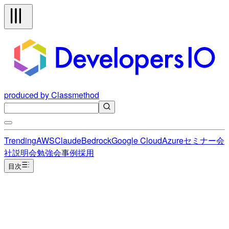
produced by Classmethod
Trending
AWS
Claude
Bedrock
Google Cloud
Azure
セミナー
会
社説明会
勉強会
事例
採用
目次