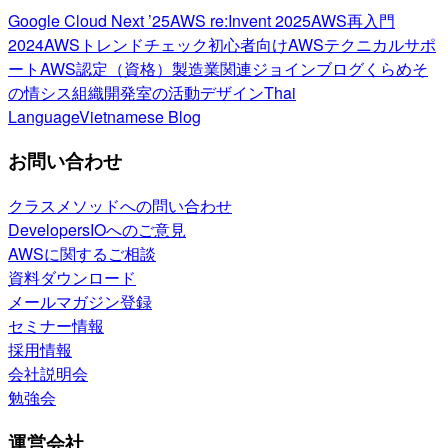
Google Cloud Next ’25
AWS re:Invent 2025
AWS再入門
2024
AWSトレンドチェック
初心者向け
AWSテクニカルサポ
ート
AWS認定（資格）
製造業関連
ジョインブログ
くらめそ
の情シス
組織開発室の活動
デザイン
Thai
Language
Vietnamese Blog
お問い合わせ
クラスメソッドへの問い合わせ
DevelopersIOへのご意見
AWSに関するご相談
資料ダウンロード
メールマガジン登録
セミナー情報
採用情報
会社説明会
勉強会
運営会社