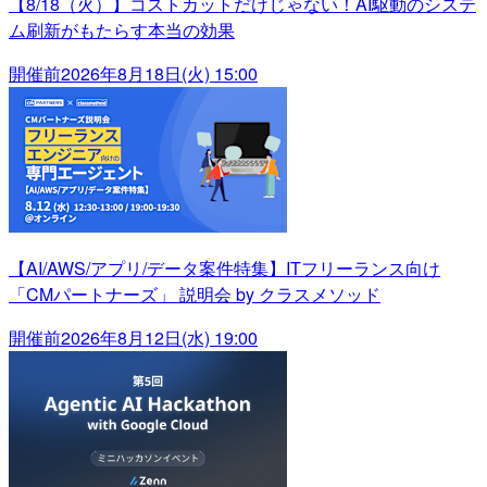
【8/18（火）】コストカットだけじゃない！AI駆動のシステ
ム刷新がもたらす本当の効果
開催前
2026年8月18日(火) 15:00
【AI/AWS/アプリ/データ案件特集】ITフリーランス向け
「CMパートナーズ」 説明会 by クラスメソッド
開催前
2026年8月12日(水) 19:00