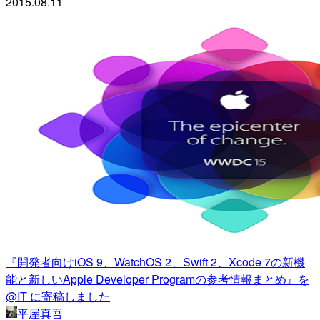
2015.08.11
『開発者向けiOS 9、WatchOS 2、Swift 2、Xcode 7の新機
能と新しいApple Developer Programの参考情報まとめ』を
@IT に寄稿しました
平屋真吾