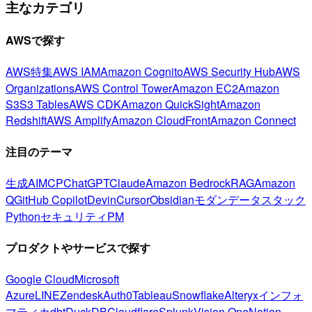
主なカテゴリ
AWSで探す
AWS特集
AWS IAM
Amazon Cognito
AWS Security Hub
AWS
Organizations
AWS Control Tower
Amazon EC2
Amazon
S3
S3 Tables
AWS CDK
Amazon QuickSight
Amazon
Redshift
AWS Amplify
Amazon CloudFront
Amazon Connect
注目のテーマ
生成AI
MCP
ChatGPT
Claude
Amazon Bedrock
RAG
Amazon
Q
GitHub Copilot
Devin
Cursor
Obsidian
モダンデータスタック
Python
セキュリティ
PM
プロダクトやサービスで探す
Google Cloud
Microsoft
Azure
LINE
Zendesk
Auth0
Tableau
Snowflake
Alteryx
インフォ
マティカ
dbt
DuckDB
Cloudflare
Splunk
Vision One
Notion