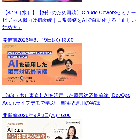
【8/19（水）】【好評のため再演】Claude Coworkセミナー
ビジネス職向け初級編｜日常業務をAIで自動化する「正しい
始め方」
開催前
2026年8月19日(水) 13:00
【9/3（木）東京】AIを活用した障害対応最前線 | DevOps
Agentライブデモで学ぶ、自律型運用の実践
開催前
2026年9月3日(木) 16:00