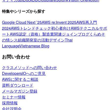
特集やシリーズから探す
Google Cloud Next ’25
AWS re:Invent 2025
AWS再入門
2024
AWSトレンドチェック
初心者向け
AWSテクニカルサポ
ート
AWS認定（資格）
製造業関連
ジョインブログ
くらめそ
の情シス
組織開発室の活動
デザイン
Thai
Language
Vietnamese Blog
お問い合わせ
クラスメソッドへの問い合わせ
DevelopersIOへのご意見
AWSに関するご相談
資料ダウンロード
メールマガジン登録
セミナー情報
採用情報
会社説明会