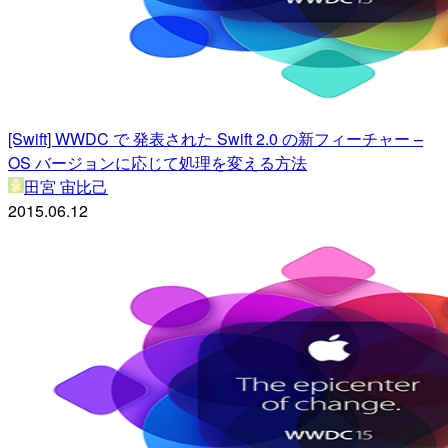
[Swift] WWDC で 発表された Swift 2.0 の新フィーチャー –
OS バージョンに応じて処理を変える方法
田宮 宙比己
2015.06.12