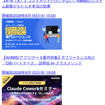
【8/18（火）】コストカットだけじゃない！AI駆動のシステ
ム刷新がもたらす本当の効果
開催前
2026年8月18日(火) 15:00
【AI/AWS/アプリ/データ案件特集】ITフリーランス向け
「CMパートナーズ」 説明会 by クラスメソッド
開催前
2026年8月12日(水) 19:00