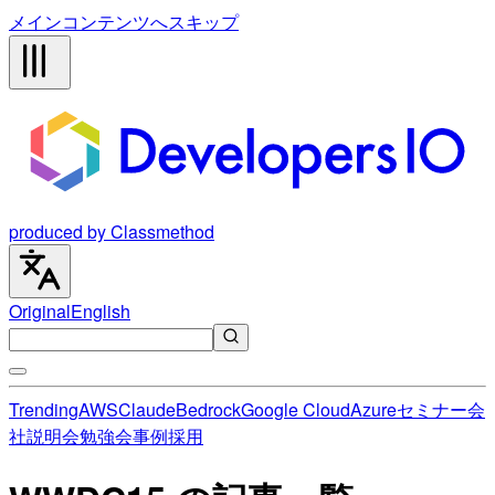
メインコンテンツへスキップ
produced by Classmethod
Original
English
Trending
AWS
Claude
Bedrock
Google Cloud
Azure
セミナー
会
社説明会
勉強会
事例
採用