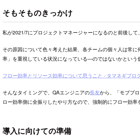
そもそものきっかけ
私が2021/7にプロジェクトマネージャーになるのと前後
その原因について色々考えた結果、各チームの個々人は常に
率」を重視している状況になっている―のではないかという
フロー効率とリソース効率について思うこと - タマネギプロ
そんなタイミングで、QAエンジニアの
長友
から、「モブプロ
ロー効率側に全振りしたやり方なので、強制的にフロー効率
導入に向けての準備