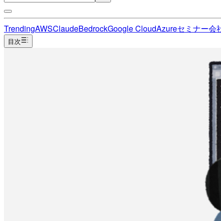
Trending
AWS
Claude
Bedrock
Google Cloud
Azure
セミナー
会
目次