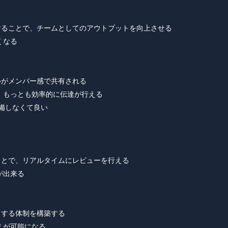
することで、チームとしてのアウトプットを向上させる

なる

ルがメンバー感で共有される

で、もっとも効率的に伝達が行える

備しなくて良い

ことで、リアルタイムにレビューを行える

出来る

する体制を構築する

えが可能になる
