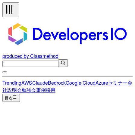
produced by Classmethod
Trending
AWS
Claude
Bedrock
Google Cloud
Azure
セミナー
会
社説明会
勉強会
事例
採用
目次