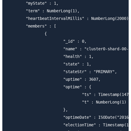
	"myState" : 1,

	"term" : NumberLong(1),

	"heartbeatIntervalMillis" : NumberLong(2000),

	"members" : [

		{

			"_id" : 0,

			"name" : "cluster0-shard-00-00-b1mko.mongodb.net:27017",

			"health" : 1,

			"state" : 1,

			"stateStr" : "PRIMARY",

			"uptime" : 3607,

			"optime" : {

				"ts" : Timestamp(1479874265, 5),

				"t" : NumberLong(1)

			},

			"optimeDate" : ISODate("2016-11-23T04:11:05Z"),

			"electionTime" : Timestamp(1479874262, 1),
