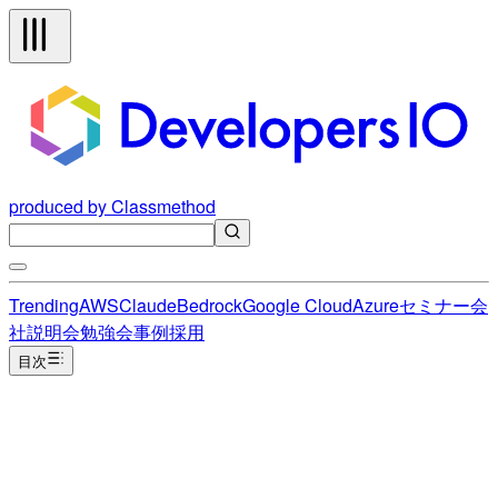
produced by Classmethod
Trending
AWS
Claude
Bedrock
Google Cloud
Azure
セミナー
会
社説明会
勉強会
事例
採用
目次