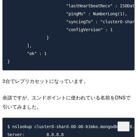
			"lastHeartbeatRecv" : ISODate("2016-11-23T05:10:48.096Z"),

			"pingMs" : NumberLong(1),

			"syncingTo" : "cluster0-shard-00-00-b1mko.mongodb.net:27017",

			"configVersion" : 1

		}

	],

	"ok" : 1

3台でレプリカセットになっています。
余談ですが、エンドポイントに使われている名前をDNSで
引いてみました。
$ nslookup cluster0-shard-00-00-b1mko.mongodb.net 8.8
Server:		8.8.8.8
