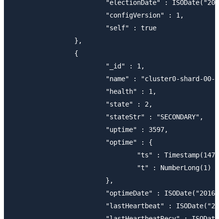
			"electionDate" : ISODate("2016-11-23T04:11:02Z"),

			"configVersion" : 1,

			"self" : true

		},

		{

			"_id" : 1,

			"name" : "cluster0-shard-00-01-b1mko.mongodb.net:27017",

			"health" : 1,

			"state" : 2,

			"stateStr" : "SECONDARY",

			"uptime" : 3597,

			"optime" : {

				"ts" : Timestamp(1479874265, 5),

				"t" : NumberLong(1)

			},

			"optimeDate" : ISODate("2016-11-23T04:11:05Z"),

			"lastHeartbeat" : ISODate("2016-11-23T05:10:47.508Z"),

			"lastHeartbeatRecv" : ISODate("2016-11-23T05:10:47.771Z"),
