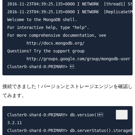
2016-11-23T04:39:25.135+0000 I NETWORK  [thread1] Sta
2016-11-23T04:39:25.135+0000 I NETWORK  [ReplicaSetMo
Welcome to the MongoDB shell.

For interactive help, type "help".

For more comprehensive documentation, see

	http://docs.mongodb.org/

Questions? Try the support group

	http://groups.google.com/group/mongodb-user

接続できました！バージョンとストレージエンジンを確認し
てみます。
Cluster0-shard-0:PRIMARY> db.version()

3.2.11

Cluster0-shard-0:PRIMARY> db.serverStatus().storageEn