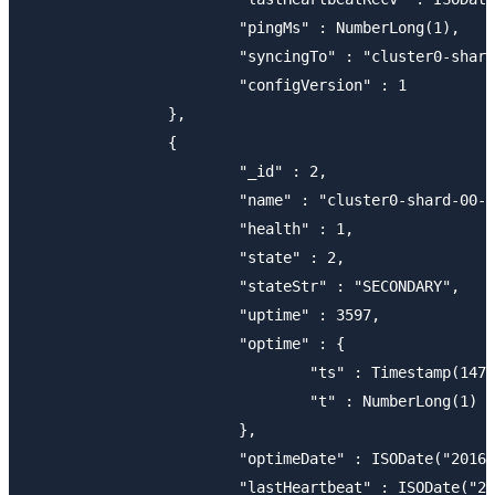
			"pingMs" : NumberLong(1),

			"syncingTo" : "cluster0-shard-00-02-b1mko.mongodb.net:27017",

			"configVersion" : 1

		},

		{

			"_id" : 2,

			"name" : "cluster0-shard-00-02-b1mko.mongodb.net:27017",

			"health" : 1,

			"state" : 2,

			"stateStr" : "SECONDARY",

			"uptime" : 3597,

			"optime" : {

				"ts" : Timestamp(1479874265, 5),

				"t" : NumberLong(1)

			},

			"optimeDate" : ISODate("2016-11-23T04:11:05Z"),

			"lastHeartbeat" : ISODate("2016-11-23T05:10:48.863Z"),
