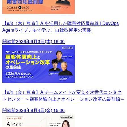
【9/3（木）東京】AIを活用した障害対応最前線 | DevOps
Agentライブデモで学ぶ、自律型運用の実践
開催前
2026年9月3日(木) 16:00
【9/4（金）東京】AIチームメイトが変える次世代コンタク
トセンター～顧客体験向上とオペレーション改革の最前線～
開催前
2026年9月4日(金) 15:00