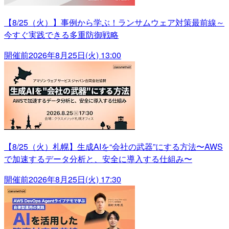
【8/25（火）】事例から学ぶ！ランサムウェア対策最前線～
今すぐ実践できる多重防御戦略
開催前
2026年8月25日(火) 13:00
【8/25（火）札幌】生成AIを“会社の武器”にする方法〜AWS
で加速するデータ分析と、安全に導入する仕組み〜
開催前
2026年8月25日(火) 17:30