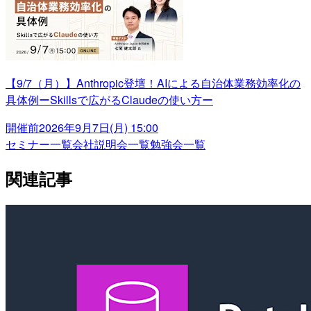
【9/7（月）】Anthropic登壇！AIによる自治体業務効率化の
具体例ーSkillsで広がるClaudeの使い方ー
開催前
2026年9月7日(月) 15:00
セミナー一覧
会社説明会一覧
勉強会一覧
関連記事