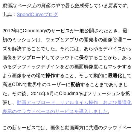
動画はページ上の資産の中で最も急成長している要素です。
出典：
SpeedCurveブログ
2012年にCloudinaryのサービスが一般公開されたとき、最
初のミッションは、ウェブとアプリの開発者の画像管理ニー
ズを解決することでした。それには、あらゆるデバイスから
画像を
アップロード
してクラウドに
保存
することから、あら
ゆるグラフィックデザインをどの画面解像度にもマッチする
よう画像をその場で
操作
すること、そして動的に
最適化
して
高速CDNで世界中のユーザーに
配信
することまでありまし
た。その後、2015年5月にCloudinaryはソリューションを拡
張し、
動画アップロード、リアルタイム操作、および最適化
表示のクラウドベースのサービスを導入しました
。
この新サービスでは、画像と動画両方に共通のクラウドベー