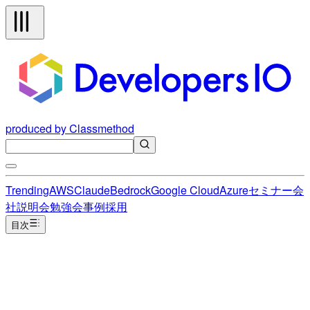
produced by Classmethod
Trending
AWS
Claude
Bedrock
Google Cloud
Azure
セミナー
会
社説明会
勉強会
事例
採用
目次