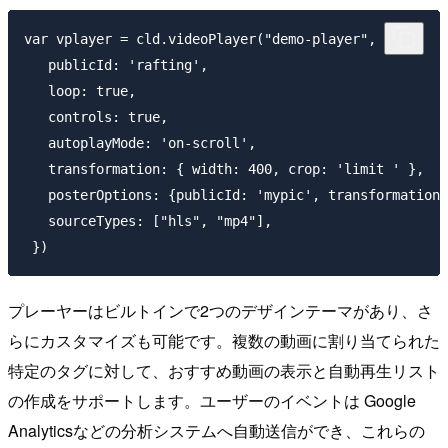
var vplayer = cld.videoPlayer("demo-player", {

   publicId: 'rafting',

   loop: true,

   controls: true,

   autoplayMode: 'on-scroll',

   transformation: { width: 400, crop: 'limit ' },

   posterOptions: {publicId: 'mypic', transformation 
   sourceTypes: ["hls", "mp4"],

 })
プレーヤーはビルトインで2つのデザインテーマがあり、さ
らにカスタマイズも可能です。複数の動画に割り当てられた
特定のタグに対して、おすすめ動画の表示と自動再生リスト
の作成をサポートします。ユーザーのイベントは Google
Analyticsなどの分析システムへ自動送信ができ、これらの