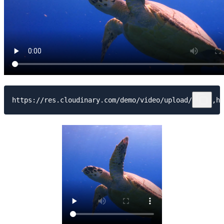
https://res.cloudinary.com/demo/video/upload/w_200,h_