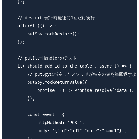
    });

    // describe実行時最後に1回だけ実行

    afterAll(() => {

        putSpy.mockRestore();

    });

    // putItemHandlerのテスト

    it('should add id to the table', async () => {

        // putSpyに指定したメソッドが特定の値を毎回返すよ
        putSpy.mockReturnValue({

            promise: () => Promise.resolve('data'),

        });

        const event = {

            httpMethod: 'POST',

            body: '{"id":"id1","name":"name1"}',

        };
