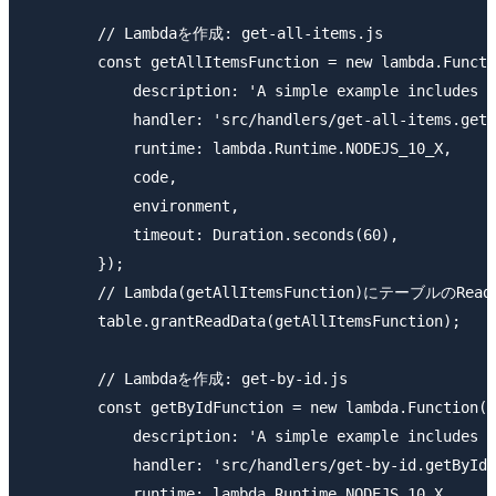
        // Lambdaを作成: get-all-items.js

        const getAllItemsFunction = new lambda.Functi
            description: 'A simple example includes a
            handler: 'src/handlers/get-all-items.getA
            runtime: lambda.Runtime.NODEJS_10_X,

            code,

            environment,

            timeout: Duration.seconds(60),

        });

        // Lambda(getAllItemsFunction)にテーブルのRe
        table.grantReadData(getAllItemsFunction);

        // Lambdaを作成: get-by-id.js

        const getByIdFunction = new lambda.Function(t
            description: 'A simple example includes a
            handler: 'src/handlers/get-by-id.getByIdH
            runtime: lambda.Runtime.NODEJS_10_X,
