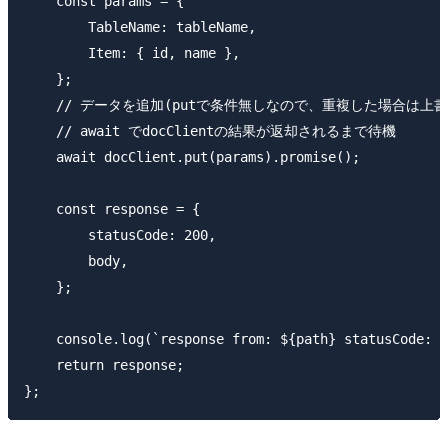
    const params = {

        TableName: tableName,

        Item: { id, name },

    };

    // データを追加(putで条件無しなので、重複した場合は上書き
    // await でdocClientの結果が返却されるまで待機

    await docClient.put(params).promise();

    const response = {

        statusCode: 200,

        body,

    };

    console.log(`response from: ${path} statusCode: $
    return response;
