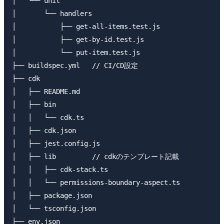
│   └── unit

│       └── handlers

│           ├── get-all-items.test.js

│           ├── get-by-id.test.js

│           └── put-item.test.js

├── buildspec.yml   // CI/CD設定

├── cdk

│   ├── README.md

│   ├── bin

│   │   └── cdk.ts

│   ├── cdk.json

│   ├── jest.config.js

│   ├── lib         // cdkのテンプレート記載

│   │   ├── cdk-stack.ts

│   │   └── permissions-boundary-aspect.ts

│   ├── package.json

│   └── tsconfig.json

├── env.json
