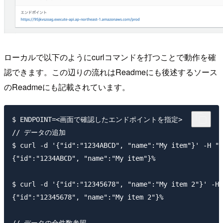
ローカルで以下のようにcurlコマンドを打つことで動作を確
認できます。この辺りの流れはReadmeにも後述するソース
のReadmeにも記載されています。
$ ENDPOINT=<画面で確認したエンドポイントを指定>

// データの追加

$ curl -d '{"id":"1234ABCD", "name":"My item"}' -H "C
{"id":"1234ABCD", "name":"My item"}% 

$ curl -d '{"id":"12345678", "name":"My item 2"}' -H 
{"id":"12345678", "name":"My item 2"}%  
