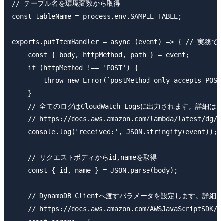
// テーブル名を環境変数から取得

const tableName = process.env.SAMPLE_TABLE;

exports.putItemHandler = async (event) => { /
    const { body, httpMethod, path } = event;

    if (httpMethod !== 'POST') {

        throw new Error(`postMethod only accepts POST
    }

    // 全てのログはCloudWatch Logsに出力されます。詳細は以
    // https://docs.aws.amazon.com/lambda/latest/dg/n
    console.log('received:', JSON.stringify(event));

    // リクエストボディからid,nameを取得

    const { id, name } = JSON.parse(body);

    // DynamoDB Clientへ渡すパラメータを設定します。詳細
    // https://docs.aws.amazon.com/AWSJavaScriptSDK/l