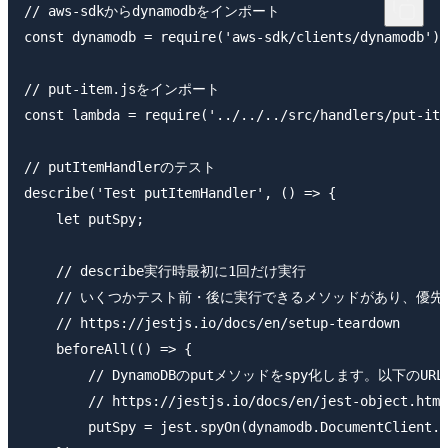
// aws-sdkからdynamodbをインポート

const dynamodb = require('aws-sdk/clients/dynamodb');

// put-item.jsをインポート

const lambda = require('../../../src/handlers/put-ite
// putItemHandlerのテスト

describe('Test putItemHandler', () => {

    let putSpy;

    // describe実行時最初に1回だけ実行

    // いくつかテスト前・後に実行できるメソッドがあり、優先
    // https://jestjs.io/docs/en/setup-teardown

    beforeAll(() => {

        // DynamoDBのputメソッドをspy化します。以下のURL
        // https://jestjs.io/docs/en/jest-object.html
        putSpy = jest.spyOn(dynamodb.DocumentClient.p