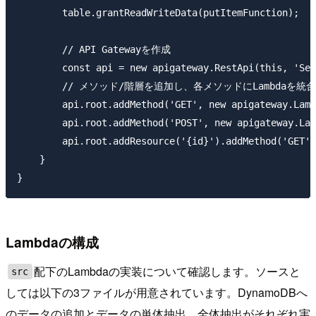
        table.grantReadWriteData(putItemFunction);

        // API Gatewayを作成

        const api = new apigateway.RestApi(this, 'Ser
        // メソッド/階層を追加し、各メソッドにLambdaを
        api.root.addMethod('GET', new apigateway.Lamb
        api.root.addMethod('POST', new apigateway.Lam
        api.root.addResource('{id}').addMethod('GET',
    }

Lambdaの構成
配下のLambdaの実装について確認します。ソースと
src
しては以下の3ファイルが用意されています。DynamoDBへ
のデータの追加とデータの単体抽出、全体抽出がそれぞれ実