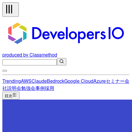
produced by Classmethod
Trending
AWS
Claude
Bedrock
Google Cloud
Azure
セミナー
会
社説明会
勉強会
事例
採用
目次