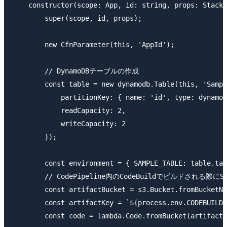
    constructor(scope: App, id: string, props: StackP
        super(scope, id, props);

        new CfnParameter(this, 'AppId');

        // DynamoDBテーブルの作成

        const table = new dynamodb.Table(this, 'Sampl
            partitionKey: { name: 'id', type: dynamod
            readCapacity: 2,

            writeCapacity: 2

        });

        const environment = { SAMPLE_TABLE: table.tab
        // CodePipeline内のCodeBuildでビルドさ
        const artifactBucket = s3.Bucket.fromBucketNa
        const artifactKey = `${process.env.CODEBUILD_
        const code = lambda.Code.fromBucket(artifactB