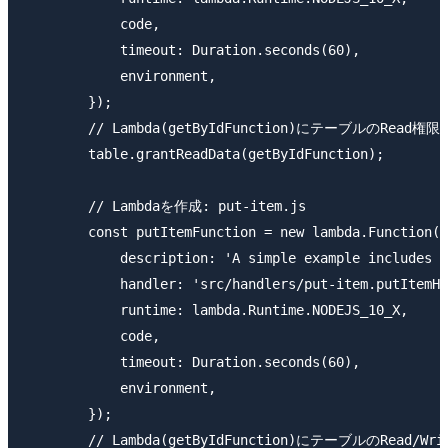
            code,

            timeout: Duration.seconds(60),

            environment,

        });

        // Lambda(getByIdFunction)にテーブルのRead権限
        table.grantReadData(getByIdFunction);

        // Lambdaを作成: put-item.js

        const putItemFunction = new lambda.Function(t
            description: 'A simple example includes a
            handler: 'src/handlers/put-item.putItemHa
            runtime: lambda.Runtime.NODEJS_10_X,

            code,

            timeout: Duration.seconds(60),

            environment,

        });

        // Lambda(getByIdFunction)にテーブルのRead/W