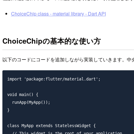
ChoiceChip class - material library - Dart API
ChoiceChipの基本的な使い方
以下のコードにコードを追加しながら実装していきます。中央
import 'package:flutter/material.dart';

void main() {

  runApp(MyApp());

}

class MyApp extends StatelessWidget {

  // This widget is the root of your application.
