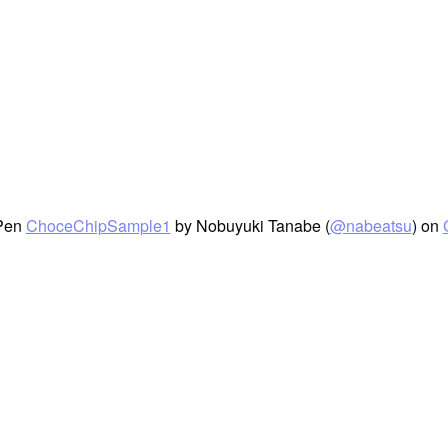
 Pen
ChoceChipSample1
by Nobuyuki Tanabe (
@nabeatsu
) on