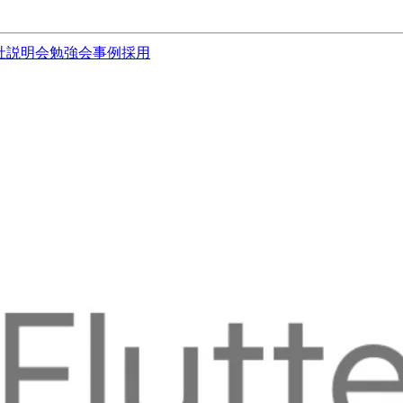
社説明会
勉強会
事例
採用