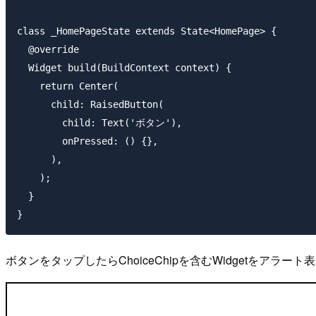
class _HomePageState extends State<HomePage> {

  @override

  Widget build(BuildContext context) {

    return Center(

      child: RaisedButton(

        child: Text('ボタン'),

        onPressed: () {},

      ),

    );

  }

ボタンをタップしたらChoiceChipを含むWidgetをア