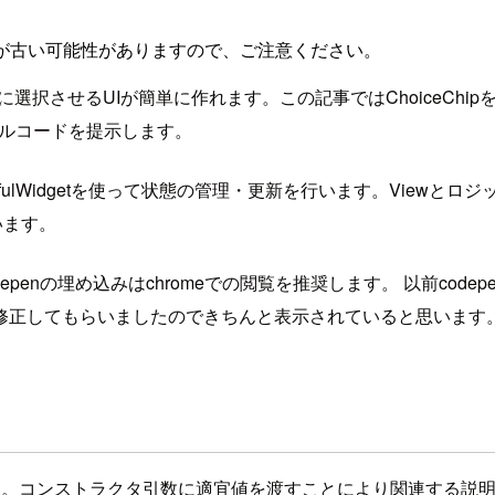
が古い可能性がありますので、ご注意ください。
に選択させるUIが簡単に作れます。この記事ではChoiceChip
ンプルコードを提示します。
とStatefulWidgetを使って状態の管理・更新を行います。V
います。
depenの埋め込みはchromeでの閲覧を推奨します。 以前co
修正してもらいましたのできちんと表示されていると思います
す。コンストラクタ引数に適宜値を渡すことにより関連する説