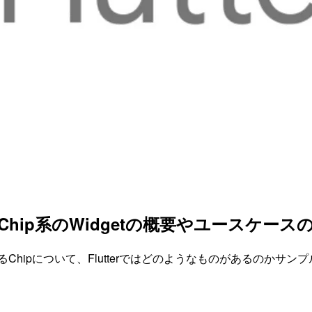
Chipなど、Chip系のWidgetの概要やユースケ
使われるChipについて、Flutterではどのようなものがあるのか