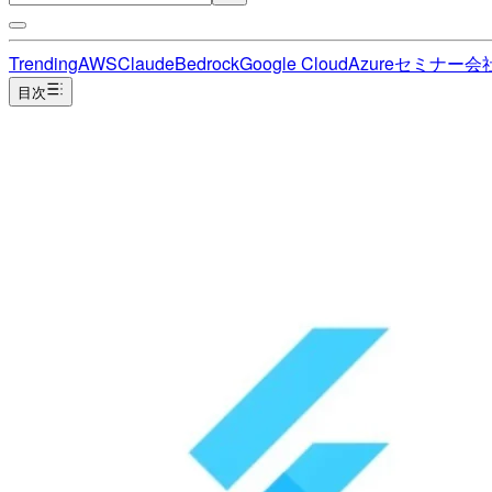
Trending
AWS
Claude
Bedrock
Google Cloud
Azure
セミナー
会
目次