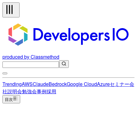
produced by Classmethod
Trending
AWS
Claude
Bedrock
Google Cloud
Azure
セミナー
会
社説明会
勉強会
事例
採用
目次