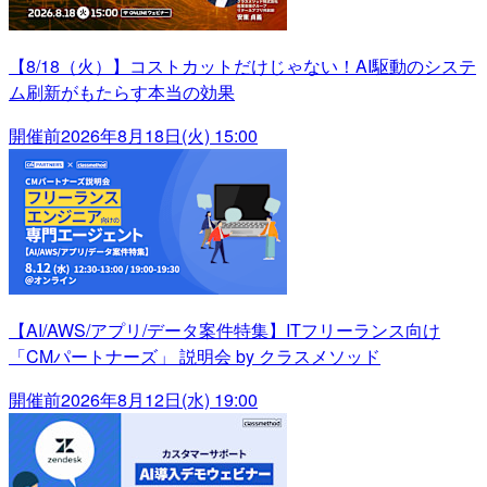
【8/18（火）】コストカットだけじゃない！AI駆動のシステ
ム刷新がもたらす本当の効果
開催前
2026年8月18日(火) 15:00
【AI/AWS/アプリ/データ案件特集】ITフリーランス向け
「CMパートナーズ」 説明会 by クラスメソッド
開催前
2026年8月12日(水) 19:00