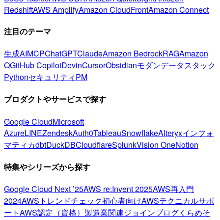
Redshift
AWS Amplify
Amazon CloudFront
Amazon Connect
注目のテーマ
生成AI
MCP
ChatGPT
Claude
Amazon Bedrock
RAG
Amazon
Q
GitHub Copilot
Devin
Cursor
Obsidian
モダンデータスタック
Python
セキュリティ
PM
プロダクトやサービスで探す
Google Cloud
Microsoft
Azure
LINE
Zendesk
Auth0
Tableau
Snowflake
Alteryx
インフォ
マティカ
dbt
DuckDB
Cloudflare
Splunk
Vision One
Notion
特集やシリーズから探す
Google Cloud Next ’25
AWS re:Invent 2025
AWS再入門
2024
AWSトレンドチェック
初心者向け
AWSテクニカルサポ
ート
AWS認定（資格）
製造業関連
ジョインブログ
くらめそ