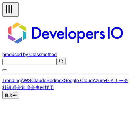
produced by Classmethod
Trending
AWS
Claude
Bedrock
Google Cloud
Azure
セミナー
会
社説明会
勉強会
事例
採用
目次