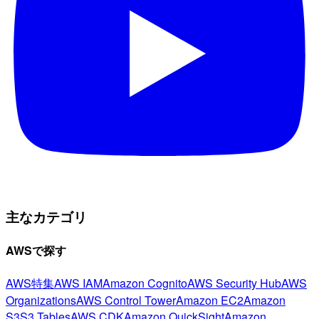
主なカテゴリ
AWSで探す
AWS特集
AWS IAM
Amazon Cognito
AWS Security Hub
AWS
Organizations
AWS Control Tower
Amazon EC2
Amazon
S3
S3 Tables
AWS CDK
Amazon QuickSight
Amazon