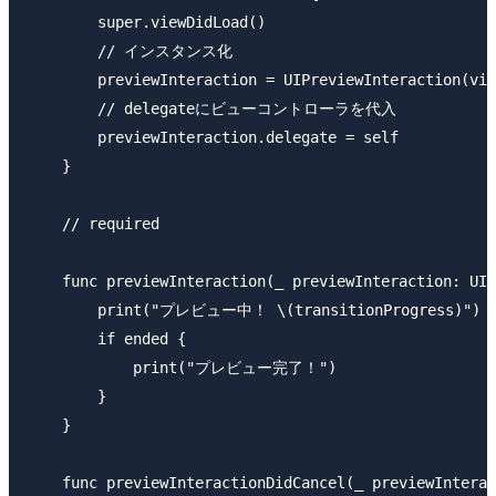
        super.viewDidLoad()

        // インスタンス化

        previewInteraction = UIPreviewInteraction(vie
        // delegateにビューコントローラを代入

        previewInteraction.delegate = self

    }

    // required

    func previewInteraction(_ previewInteraction: UIP
        print("プレビュー中！ \(transitionProgress)")

        if ended {

            print("プレビュー完了！")

        }

    }

    func previewInteractionDidCancel(_ previewInterac