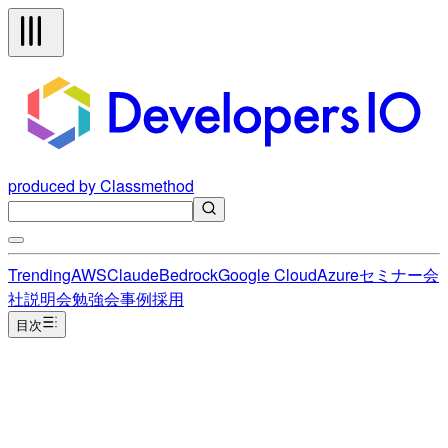
produced by Classmethod
Trending
AWS
Claude
Bedrock
Google Cloud
Azure
セミナー
会
社説明会
勉強会
事例
採用
目次