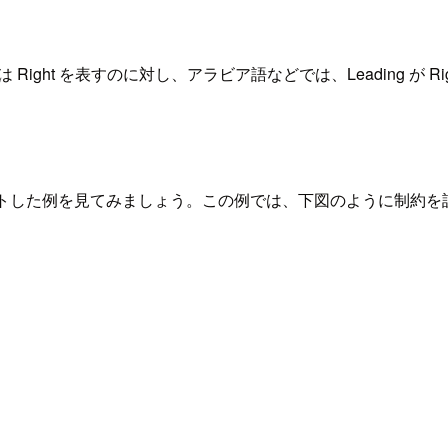
は Right を表すのに対し、アラビア語などでは、Leading が Right、
イアウトした例を見てみましょう。この例では、下図のように制約