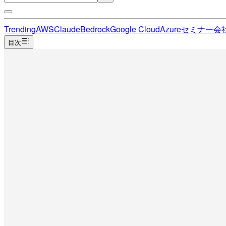
Trending
AWS
Claude
Bedrock
Google Cloud
Azure
セミナー
会
目次