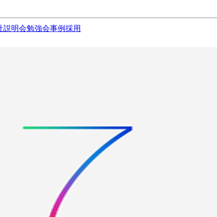
社説明会
勉強会
事例
採用