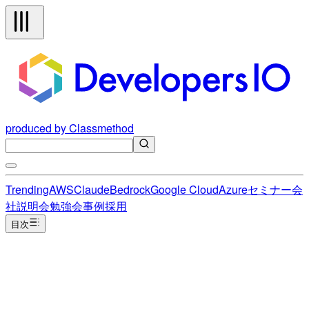
produced by Classmethod
Trending
AWS
Claude
Bedrock
Google Cloud
Azure
セミナー
会
社説明会
勉強会
事例
採用
目次