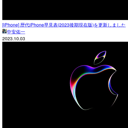
[iPhone] 歴代iPhone早見表(2023後期現在版)を更新しました
中安佑一
2023.10.03