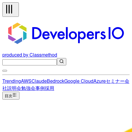
produced by Classmethod
Trending
AWS
Claude
Bedrock
Google Cloud
Azure
セミナー
会
社説明会
勉強会
事例
採用
目次