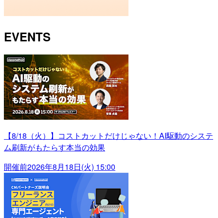
EVENTS
【8/18（火）】コストカットだけじゃない！AI駆動のシステ
ム刷新がもたらす本当の効果
開催前
2026年8月18日(火) 15:00