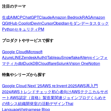
注目のテーマ
生成AI
MCP
ChatGPT
Claude
Amazon Bedrock
RAG
Amazon
Q
GitHub Copilot
Devin
Cursor
Obsidian
モダンデータスタック
Python
セキュリティ
PM
プロダクトやサービスで探す
Google Cloud
Microsoft
Azure
LINE
Zendesk
Auth0
Tableau
Snowflake
Alteryx
インフォ
マティカ
dbt
DuckDB
Cloudflare
Splunk
Vision One
Notion
特集やシリーズから探す
Google Cloud Next ’25
AWS re:Invent 2025
AWS再入門
2024
AWSトレンドチェック
初心者向け
AWSテクニカルサポ
ート
AWS認定（資格）
製造業関連
ジョインブログ
くらめそ
の情シス
組織開発室の活動
デザイン
Thai
Language
Vietnamese Blog