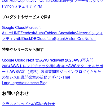
Q
GitHub Copilot
Devin
Cursor
Obsidian
モダンデータスタック
Python
セキュリティ
PM
プロダクトやサービスで探す
Google Cloud
Microsoft
Azure
LINE
Zendesk
Auth0
Tableau
Snowflake
Alteryx
インフォ
マティカ
dbt
DuckDB
Cloudflare
Splunk
Vision One
Notion
特集やシリーズから探す
Google Cloud Next ’25
AWS re:Invent 2025
AWS再入門
2024
AWSトレンドチェック
初心者向け
AWSテクニカルサポ
ート
AWS認定（資格）
製造業関連
ジョインブログ
くらめそ
の情シス
組織開発室の活動
デザイン
Thai
Language
Vietnamese Blog
お問い合わせ
クラスメソッドへの問い合わせ