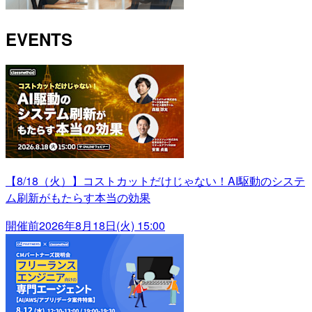
EVENTS
【8/18（火）】コストカットだけじゃない！AI駆動のシステ
ム刷新がもたらす本当の効果
開催前
2026年8月18日(火) 15:00