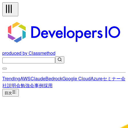
produced by Classmethod
Trending
AWS
Claude
Bedrock
Google Cloud
Azure
セミナー
会
社説明会
勉強会
事例
採用
目次