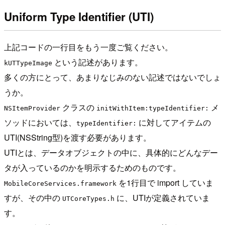
Uniform Type Identifier (UTI)
上記コードの一行目をもう一度ご覧ください。
という記述があります。
kUTTypeImage
多くの方にとって、あまりなじみのない記述ではないでしょ
うか。
クラスの
メ
NSItemProvider
initWithItem:typeIdentifier:
ソッドにおいては、
に対してアイテムの
typeIdentifier:
UTI(NSString型)を渡す必要があります。
UTIとは、データオブジェクトの中に、具体的にどんなデー
タが入っているのかを明示するためのものです。
を1行目で import していま
MobileCoreServices.framework
すが、その中の
に、UTIが定義されていま
UTCoreTypes.h
す。