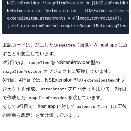
NSItemProvider *imageItemProvider = [[NSItemProvider 
NSExtensionItem *extensionItem = [[NSExtensionItem al
extensionItem.attachments = @[imageItemProvider];

上記コードは、加工した
（画像）を host app に返
imageItem
すことを想定しています。
2行目では、
を NSItemProvider 型の
imageItem
オブジェクトに変換しています。
imageItemProvider
3行目、4行目では、NSExtension 型の
オブ
extensionItem
ジェクトを作成。
プロパティを用いて、2行目
attachments
で作成した
を渡しています。
imageItemProvider
そして5行目で、host app に対して
（加工後
extensionItem
の画像を想定）を受け渡しています。