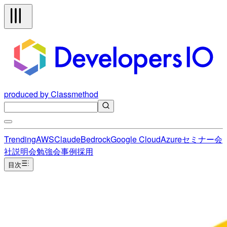
produced by Classmethod
Trending
AWS
Claude
Bedrock
Google Cloud
Azure
セミナー
会
社説明会
勉強会
事例
採用
目次