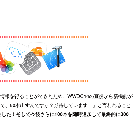
r以外も情報を得ることができたため、WWDC14の直後から新機能が
なんで、80本出すんですか？期待しています！」と言われること
ました！そして今後さらに100本を随時追加して最終的に200