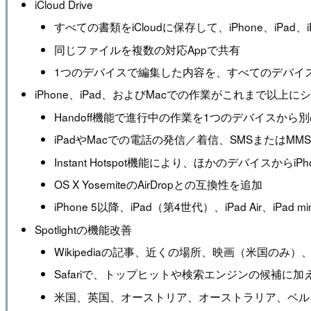
iCloud Drive
すべての書類をiCloudに保存して、iPhone、iPad、
同じファイルを複数の対応Appで共有
1つのデバイスで編集した内容を、すべてのデバイ
iPhone、iPad、およびMacでの作業がこれまで以上
Handoff機能で進行中の作業を1つのデバイスか
iPadやMacでの電話の発信／着信、SMSまたはM
Instant Hotspot機能により、ほかのデバイ
OS X YosemiteのAirDropとの互換性を追加
iPhone 5以降、iPad（第4世代）、iPad Air、iPad 
Spotlightの機能改善
Wikipediaの記事、近くの場所、映画（米国のみ）、人気のW
Safariで、トップヒットや検索エンジンの候補に加えて
米国、英国、オーストリア、オーストラリア、ベル