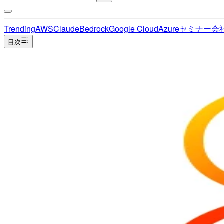
Trending
AWS
Claude
Bedrock
Google Cloud
Azure
セミナー
会
目次