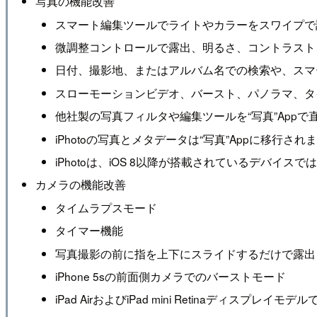
写真の機能改善
スマート編集ツールでライトやカラーをスワイプで
微調整コントロールで露出、明るさ、コントラスト
日付、撮影地、またはアルバム名での検索や、スマ
スローモーションビデオ、バースト、パノラマ、タ
他社製の写真フィルタや編集ツールを“写真”Appで
iPhotoの写真とメタデータは“写真”Appに移
iPhotoは、iOS 8以降が搭載されているデバイス
カメラの機能改善
タイムラプスモード
タイマー機能
写真撮影の前に指を上下にスライドするだけで露出
iPhone 5sの前面側カメラでのバーストモード
iPad AirおよびiPad mini Retinaディスプレイ