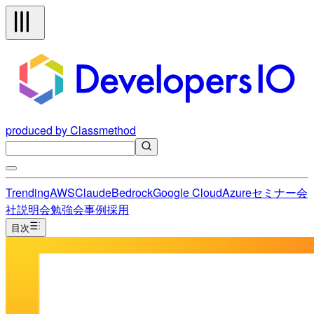
produced by Classmethod
Trending
AWS
Claude
Bedrock
Google Cloud
Azure
セミナー
会
社説明会
勉強会
事例
採用
目次