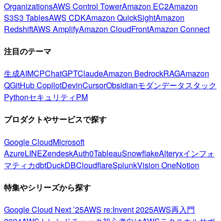
Organizations
AWS Control Tower
Amazon EC2
Amazon
S3
S3 Tables
AWS CDK
Amazon QuickSight
Amazon
Redshift
AWS Amplify
Amazon CloudFront
Amazon Connect
注目のテーマ
生成AI
MCP
ChatGPT
Claude
Amazon Bedrock
RAG
Amazon
Q
GitHub Copilot
Devin
Cursor
Obsidian
モダンデータスタック
Python
セキュリティ
PM
プロダクトやサービスで探す
Google Cloud
Microsoft
Azure
LINE
Zendesk
Auth0
Tableau
Snowflake
Alteryx
インフォ
マティカ
dbt
DuckDB
Cloudflare
Splunk
Vision One
Notion
特集やシリーズから探す
Google Cloud Next ’25
AWS re:Invent 2025
AWS再入門