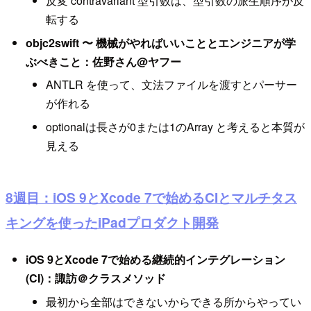
反変 contravariant 型引数は、型引数の派生順序が反
転する
objc2swift 〜 機械がやればいいこととエンジニアが学
ぶべきこと：佐野さん@ヤフー
ANTLR を使って、文法ファイルを渡すとパーサー
が作れる
optionalは長さが0または1のArray と考えると本質が
見える
8週目：iOS 9とXcode 7で始めるCIとマルチタス
キングを使ったiPadプロダクト開発
iOS 9とXcode 7で始める継続的インテグレーション
(CI)：諏訪＠クラスメソッド
最初から全部はできないからできる所からやってい