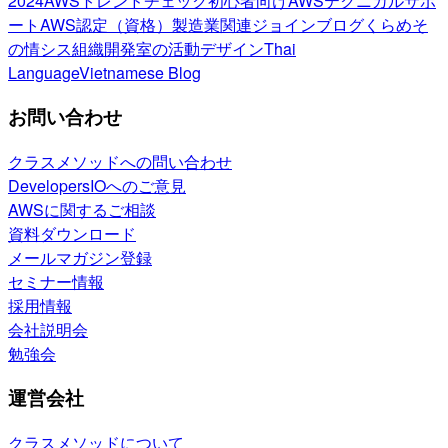
2024
AWSトレンドチェック
初心者向け
AWSテクニカルサポ
ート
AWS認定（資格）
製造業関連
ジョインブログ
くらめそ
の情シス
組織開発室の活動
デザイン
Thai
Language
Vietnamese Blog
お問い合わせ
クラスメソッドへの問い合わせ
DevelopersIOへのご意見
AWSに関するご相談
資料ダウンロード
メールマガジン登録
セミナー情報
採用情報
会社説明会
勉強会
運営会社
クラスメソッドについて