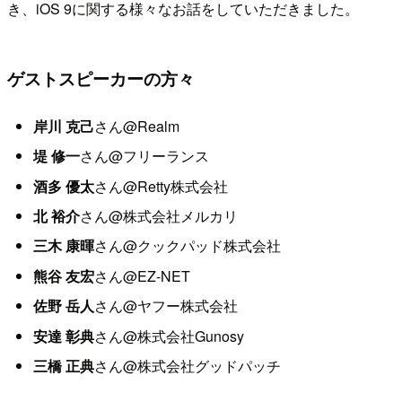
き、iOS 9に関する様々なお話をしていただきました。
ゲストスピーカーの方々
岸川 克己
さん@Realm
堤 修一
さん@フリーランス
酒多 優太
さん@Retty株式会社
北 裕介
さん@株式会社メルカリ
三木 康暉
さん@クックパッド株式会社
熊谷 友宏
さん@EZ-NET
佐野 岳人
さん@ヤフー株式会社
安達 彰典
さん@株式会社Gunosy
三橋 正典
さん@株式会社グッドパッチ