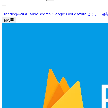
Trending
AWS
Claude
Bedrock
Google Cloud
Azure
セミナー
会
目次