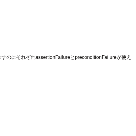
ertionFailureとpreconditionFailureが使え