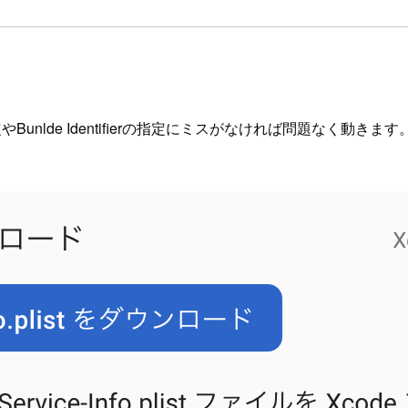
tの設定やBunlde Identifierの指定にミスがなければ問