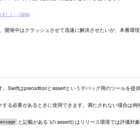
 - Qiita
ailuresが起きた時に、開発中はクラッシュさせて迅速に解決させた
Swiftはprecodtionとassertというデバッグ用のツールを
クする必要があるときに使用できます。満たされない場合は例
と記載がある`)の assert() はリリース環境では
message