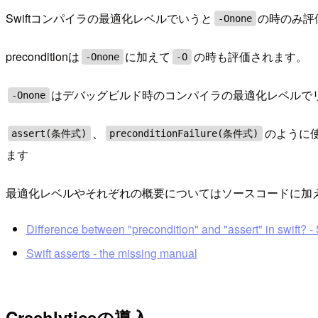
Swiftコンパイラの最適化レベルでいうと
の時のみ評
-Onone
preconditionは
に加えて
の時も評価されます。
-Onone
-O
はデバッグビルド時のコンパイラの最適化レベルで
-Onone
、
のように使え
assert(条件式)
preconditionFailure(条件式)
ます
最適化レベルやそれぞれの概要についてはソースコードに加
Difference between "precondition" and "assert" in swift? -
Swift asserts - the missing manual
Crashlyticsの導入