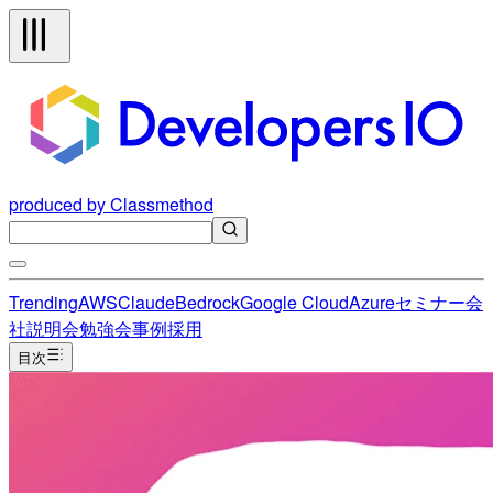
produced by Classmethod
Trending
AWS
Claude
Bedrock
Google Cloud
Azure
セミナー
会
社説明会
勉強会
事例
採用
目次