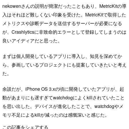
nekowenさんの説明が簡潔だったこともあり、MetricKitの導
入はそれほど難しくない印象を受けた。MetricKitで取得した
メトリクスや診断データを送信するサーバーが必要になる
が、Crashlyticsに非致命的エラーとして登録してしまうのは
良いアイディアだと思った。
まずは個人開発しているアプリに導入し、知見を深めてか
ら、参画しているプロジェクトにも提案していきたいと考え
た。
余談だが、iPhone OS 3.xの頃に開発していたアプリが、起
動があまりにも遅すぎてwatchdogによくkillされていたこと
を思い出した。デバイスが進化したことで、watchdogやメ
モリ不足によるkillが減ったのは感慨深いと感じた。
この記事をシェアする