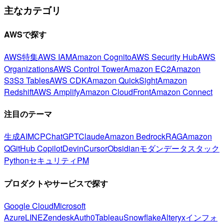
主なカテゴリ
AWSで探す
AWS特集
AWS IAM
Amazon Cognito
AWS Security Hub
AWS
Organizations
AWS Control Tower
Amazon EC2
Amazon
S3
S3 Tables
AWS CDK
Amazon QuickSight
Amazon
Redshift
AWS Amplify
Amazon CloudFront
Amazon Connect
注目のテーマ
生成AI
MCP
ChatGPT
Claude
Amazon Bedrock
RAG
Amazon
Q
GitHub Copilot
Devin
Cursor
Obsidian
モダンデータスタック
Python
セキュリティ
PM
プロダクトやサービスで探す
Google Cloud
Microsoft
Azure
LINE
Zendesk
Auth0
Tableau
Snowflake
Alteryx
インフォ