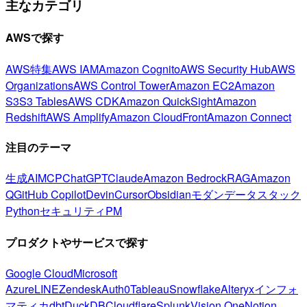
主なカテゴリ
AWSで探す
AWS特集
AWS IAM
Amazon Cognito
AWS Security Hub
AWS
Organizations
AWS Control Tower
Amazon EC2
Amazon
S3
S3 Tables
AWS CDK
Amazon QuickSight
Amazon
Redshift
AWS Amplify
Amazon CloudFront
Amazon Connect
注目のテーマ
生成AI
MCP
ChatGPT
Claude
Amazon Bedrock
RAG
Amazon
Q
GitHub Copilot
Devin
Cursor
Obsidian
モダンデータスタック
Python
セキュリティ
PM
プロダクトやサービスで探す
Google Cloud
Microsoft
Azure
LINE
Zendesk
Auth0
Tableau
Snowflake
Alteryx
インフォ
マティカ
dbt
DuckDB
Cloudflare
Splunk
Vision One
Notion