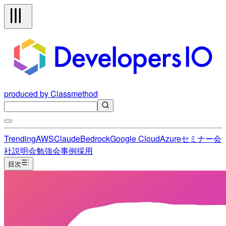
produced by Classmethod
Trending
AWS
Claude
Bedrock
Google Cloud
Azure
セミナー
会
社説明会
勉強会
事例
採用
目次