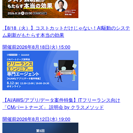
【8/18（火）】コストカットだけじゃない！AI駆動のシステ
ム刷新がもたらす本当の効果
開催前
2026年8月18日(火) 15:00
【AI/AWS/アプリ/データ案件特集】ITフリーランス向け
「CMパートナーズ」 説明会 by クラスメソッド
開催前
2026年8月12日(水) 19:00