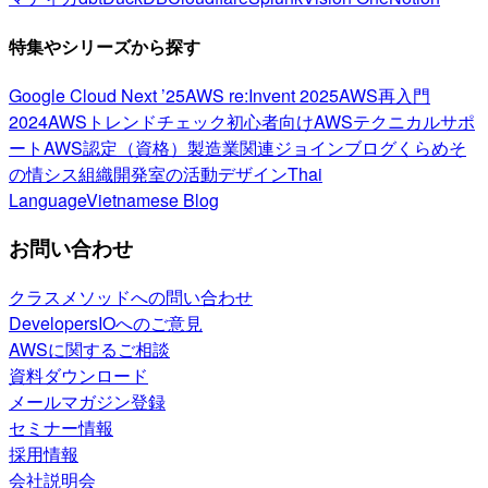
特集やシリーズから探す
Google Cloud Next ’25
AWS re:Invent 2025
AWS再入門
2024
AWSトレンドチェック
初心者向け
AWSテクニカルサポ
ート
AWS認定（資格）
製造業関連
ジョインブログ
くらめそ
の情シス
組織開発室の活動
デザイン
Thai
Language
Vietnamese Blog
お問い合わせ
クラスメソッドへの問い合わせ
DevelopersIOへのご意見
AWSに関するご相談
資料ダウンロード
メールマガジン登録
セミナー情報
採用情報
会社説明会