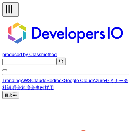
produced by Classmethod
Trending
AWS
Claude
Bedrock
Google Cloud
Azure
セミナー
会
社説明会
勉強会
事例
採用
目次