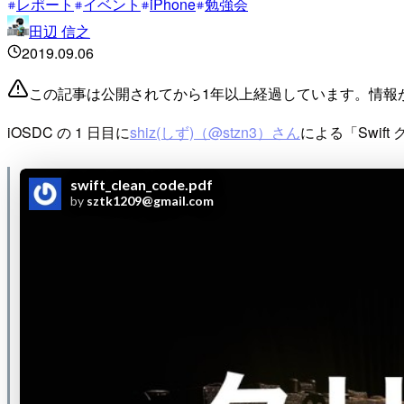
レポート
イベント
iPhone
勉強会
田辺 信之
2019.09.06
この記事は公開されてから1年以上経過しています。情報
iOSDC の 1 日目に
shiz(しず)（@stzn3）さん
による「Swi