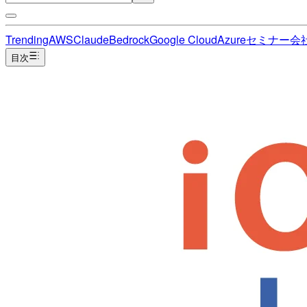
Trending
AWS
Claude
Bedrock
Google Cloud
Azure
セミナー
会
目次