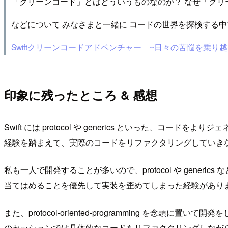
「クリーンコード」とはどういうものなのか？ なぜ「クリ
などについて みなさまと一緒に コードの世界を探検する
Swiftクリーンコードアドベンチャー ~日々の苦悩を乗り越え、確かな選択をする
印象に残ったところ & 感想
Swift には protocol や generics といっ
経験を踏まえて、実際のコードをリファクタリングしていき
私も一人で開発することが多いので、protocol や gen
当てはめることを優先して実装を歪めてしまった経験があり
また、protocol-oriented-programming を念頭に置
のセッションでは具体的なコードをリファクタリングしながら pr