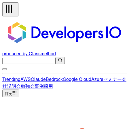
produced by Classmethod
Trending
AWS
Claude
Bedrock
Google Cloud
Azure
セミナー
会
社説明会
勉強会
事例
採用
目次