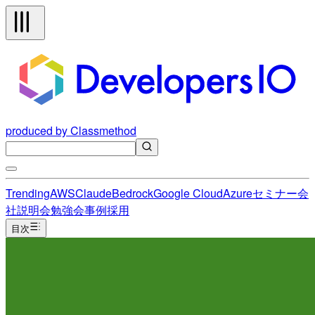
produced by Classmethod
Trending
AWS
Claude
Bedrock
Google Cloud
Azure
セミナー
会
社説明会
勉強会
事例
採用
目次