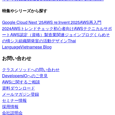
特集やシリーズから探す
Google Cloud Next ’25
AWS re:Invent 2025
AWS再入門
2024
AWSトレンドチェック
初心者向け
AWSテクニカルサポ
ート
AWS認定（資格）
製造業関連
ジョインブログ
くらめそ
の情シス
組織開発室の活動
デザイン
Thai
Language
Vietnamese Blog
お問い合わせ
クラスメソッドへの問い合わせ
DevelopersIOへのご意見
AWSに関するご相談
資料ダウンロード
メールマガジン登録
セミナー情報
採用情報
会社説明会