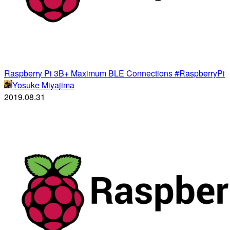
Raspberry Pi 3B+ Maximum BLE Connections #RaspberryPi
Yosuke Miyajima
2019.08.31