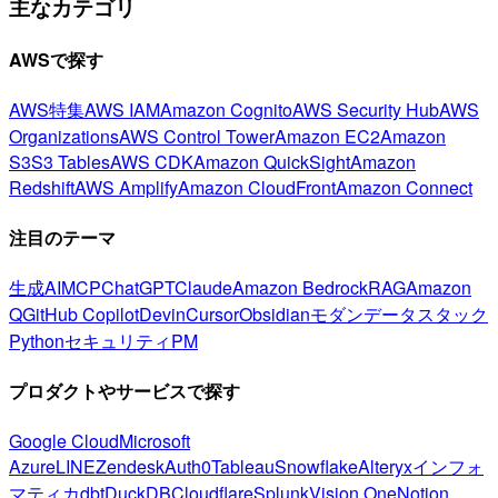
主なカテゴリ
AWSで探す
AWS特集
AWS IAM
Amazon Cognito
AWS Security Hub
AWS
Organizations
AWS Control Tower
Amazon EC2
Amazon
S3
S3 Tables
AWS CDK
Amazon QuickSight
Amazon
Redshift
AWS Amplify
Amazon CloudFront
Amazon Connect
注目のテーマ
生成AI
MCP
ChatGPT
Claude
Amazon Bedrock
RAG
Amazon
Q
GitHub Copilot
Devin
Cursor
Obsidian
モダンデータスタック
Python
セキュリティ
PM
プロダクトやサービスで探す
Google Cloud
Microsoft
Azure
LINE
Zendesk
Auth0
Tableau
Snowflake
Alteryx
インフォ
マティカ
dbt
DuckDB
Cloudflare
Splunk
Vision One
Notion