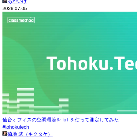
あかいけ
2026.07.05
仙台オフィスの空調環境を IoT を使って測定してみた
#tohokutech
菊地 武（キクタケ）