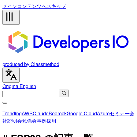
メインコンテンツへスキップ
produced by Classmethod
Original
English
Trending
AWS
Claude
Bedrock
Google Cloud
Azure
セミナー
会
社説明会
勉強会
事例
採用