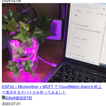
2024.02.08
ESP32 + Micropython + MQTT で CloudWatch Alarmを机上
で表示するデバイスを作ってみました
SIN@製造BT部
2023.07.01