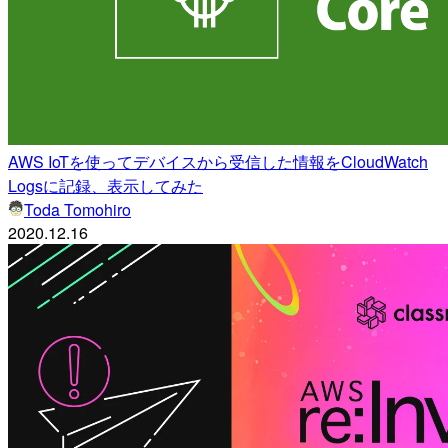
AWS IoTを使ってデバイスから受信した情報をCloudWatch
Logsに記録、表示してみた
Toda Tomohiro
2020.12.16