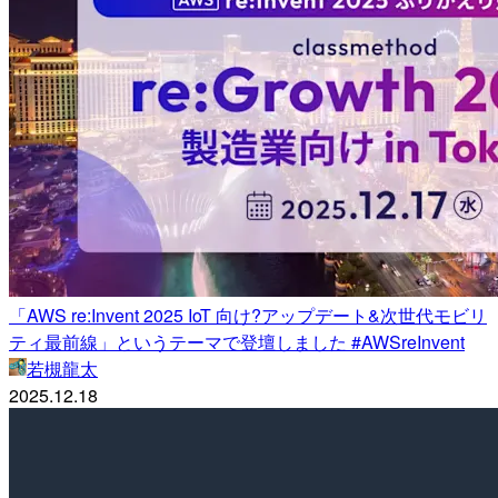
「AWS re:Invent 2025 IoT 向け?アップデート&次世代モビリ
ティ最前線」というテーマで登壇しました #AWSreInvent
若槻龍太
2025.12.18