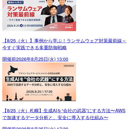
【8/25（火）】事例から学ぶ！ランサムウェア対策最前線～
今すぐ実践できる多重防御戦略
開催前
2026年8月25日(火) 13:00
【8/25（火）札幌】生成AIを“会社の武器”にする方法〜AWS
で加速するデータ分析と、安全に導入する仕組み〜
開催前
2026年8月25日(火) 17:30