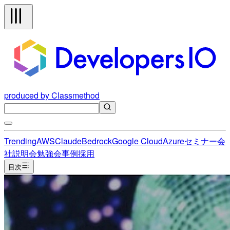
produced by Classmethod
Trending
AWS
Claude
Bedrock
Google Cloud
Azure
セミナー
会
社説明会
勉強会
事例
採用
目次