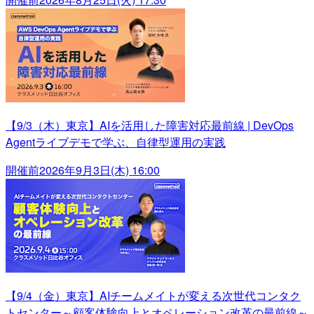
【9/3（木）東京】AIを活用した障害対応最前線 | DevOps
Agentライブデモで学ぶ、自律型運用の実践
開催前
2026年9月3日(木) 16:00
【9/4（金）東京】AIチームメイトが変える次世代コンタク
トセンター～顧客体験向上とオペレーション改革の最前線～