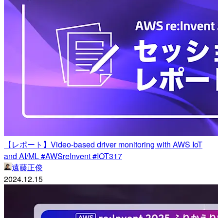
【レポート】Video-based driver monitoring with AWS IoT
and AI/ML #AWSreInvent #IOT317
遠藤正俊
2024.12.15