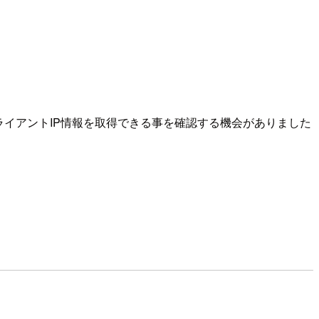
tpd)で 接続元クライアントIP情報を取得できる事を確認する機会がありました