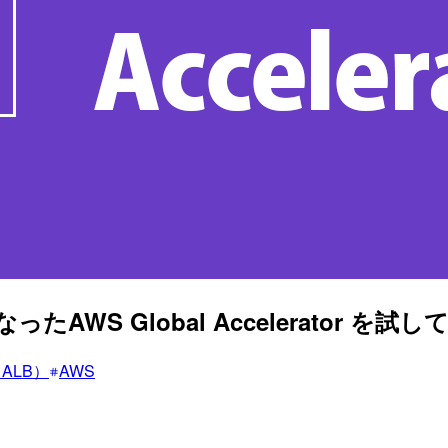
WS Global Accelerator を試し
r（ALB）
AWS