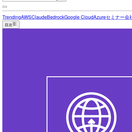
Trending
AWS
Claude
Bedrock
Google Cloud
Azure
セミナー
会
目次