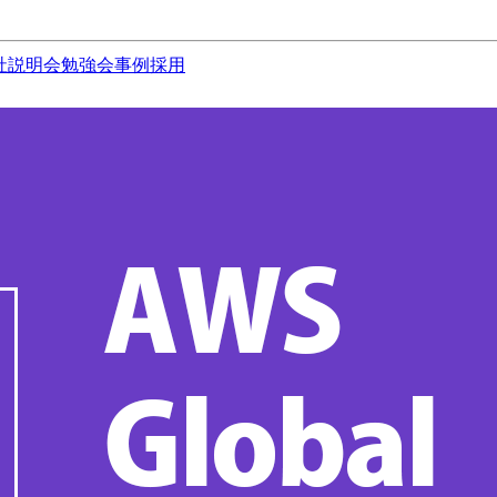
社説明会
勉強会
事例
採用