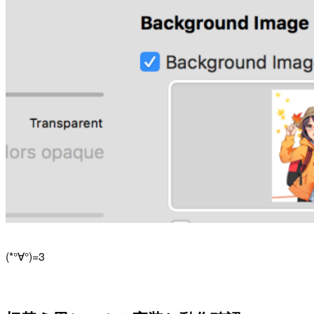
(*°∀°)=3