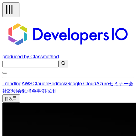
produced by Classmethod
Trending
AWS
Claude
Bedrock
Google Cloud
Azure
セミナー
会
社説明会
勉強会
事例
採用
目次