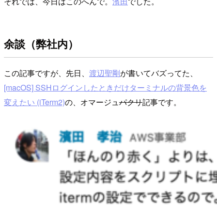
それでは、今日はこのへんで。
濱田
でした。
余談（弊社内）
この記事ですが、先日、
渡辺聖剛
が書いてバズってた、
[macOS] SSHログインしたときだけターミナルの背景色を
変えたい (iTerm2)
の、オマージュ
パクリ
記事です。