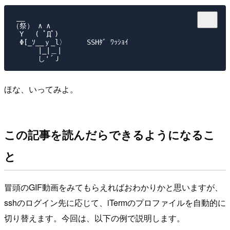
 __

（祭） ∧ ∧

　Y　 ( ﾟДﾟ)

　Φ[_ｿ__ｙ_l〉     SSHﾀﾞ ﾜｯｼｮｲ

　　　 |_|＿|

ほな、いってみよ。
この記事を読んだらできるようになるこ
と
冒頭のGIF動画をみてもらえればおわかりかと思いますが、
sshのログイン先に応じて、iTermのプロファイルを自動的に
切り替えます。今回は、以下の例で説明します。