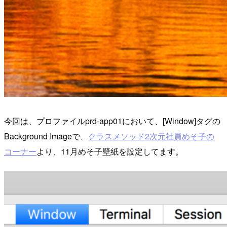
今回は、プロファイル
prd-app01
において、[Window]タグの
Background Imageで、
クラスメソッド2次元社員めそ子の
コーナー
より、11月めそ子壁紙を設定してます。