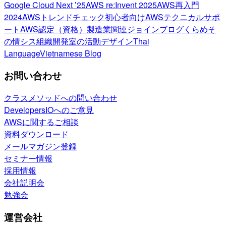
Google Cloud Next ’25
AWS re:Invent 2025
AWS再入門
2024
AWSトレンドチェック
初心者向け
AWSテクニカルサポ
ート
AWS認定（資格）
製造業関連
ジョインブログ
くらめそ
の情シス
組織開発室の活動
デザイン
Thai
Language
Vietnamese Blog
お問い合わせ
クラスメソッドへの問い合わせ
DevelopersIOへのご意見
AWSに関するご相談
資料ダウンロード
メールマガジン登録
セミナー情報
採用情報
会社説明会
勉強会
運営会社