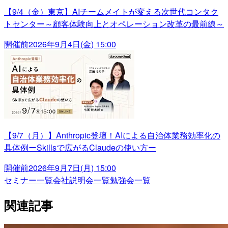
【9/4（金）東京】AIチームメイトが変える次世代コンタク
トセンター～顧客体験向上とオペレーション改革の最前線～
開催前
2026年9月4日(金) 15:00
【9/7（月）】Anthropic登壇！AIによる自治体業務効率化の
具体例ーSkillsで広がるClaudeの使い方ー
開催前
2026年9月7日(月) 15:00
セミナー一覧
会社説明会一覧
勉強会一覧
関連記事