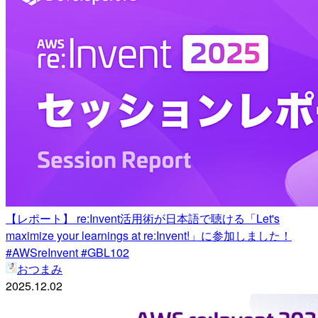
【レポート】 re:Invent活用術が日本語で聴ける「Let's
maximize your learnings at re:Invent!」に参加しました！
#AWSreInvent #GBL102
おつまみ
2025.12.02