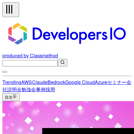
produced by Classmethod
Trending
AWS
Claude
Bedrock
Google Cloud
Azure
セミナー
会
社説明会
勉強会
事例
採用
目次