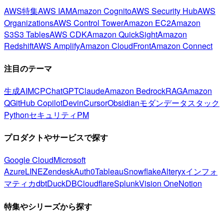
AWS特集
AWS IAM
Amazon Cognito
AWS Security Hub
AWS
Organizations
AWS Control Tower
Amazon EC2
Amazon
S3
S3 Tables
AWS CDK
Amazon QuickSight
Amazon
Redshift
AWS Amplify
Amazon CloudFront
Amazon Connect
注目のテーマ
生成AI
MCP
ChatGPT
Claude
Amazon Bedrock
RAG
Amazon
Q
GitHub Copilot
Devin
Cursor
Obsidian
モダンデータスタック
Python
セキュリティ
PM
プロダクトやサービスで探す
Google Cloud
Microsoft
Azure
LINE
Zendesk
Auth0
Tableau
Snowflake
Alteryx
インフォ
マティカ
dbt
DuckDB
Cloudflare
Splunk
Vision One
Notion
特集やシリーズから探す