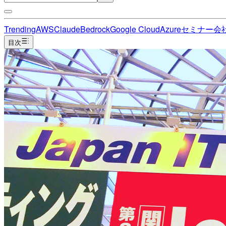
Trending
AWS
Claude
Bedrock
Google Cloud
Azure
セミナー
会
目次