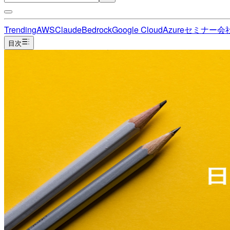
Trending
AWS
Claude
Bedrock
Google Cloud
Azure
セミナー
会
目次