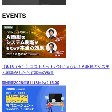
EVENTS
【8/18（火）】コストカットだけじゃない！AI駆動のシステ
ム刷新がもたらす本当の効果
開催前
2026年8月18日(火) 15:00