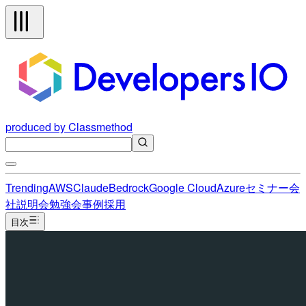
produced by Classmethod
Trending
AWS
Claude
Bedrock
Google Cloud
Azure
セミナー
会
社説明会
勉強会
事例
採用
目次