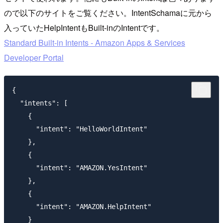
ので以下のサイトをご覧ください。IntentSchamaに元から
入っていたHelpIntentもBuilt-inのIntentです。
Standard Built-in Intents - Amazon Apps & Services
Developer Portal
{

  "intents": [

    {

      "intent": "HelloWorldIntent"

    },

    {

      "intent": "AMAZON.YesIntent"

    },

    {

      "intent": "AMAZON.HelpIntent"

    }
