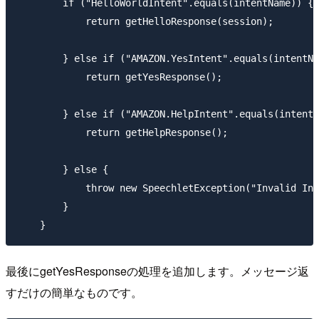
        if ("HelloWorldIntent".equals(intentName)) {

            return getHelloResponse(session);

        } else if ("AMAZON.YesIntent".equals(intentNa
            return getYesResponse();

        } else if ("AMAZON.HelpIntent".equals(intentN
            return getHelpResponse();

        } else {

            throw new SpeechletException("Invalid Int
        }

最後にgetYesResponseの処理を追加します。メッセージ返
すだけの簡単なものです。