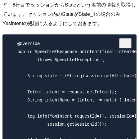
す。5行目でセッションからStateという名前の情報を取得し
ています。セッション内のStateがState_1の場合のみ
YesIntentの処理に入るようにしておきます。
    @Override

    public SpeechletResponse onIntent(final IntentReq
            throws SpeechletException {

        String state = (String)session.getAttribute("
        Intent intent = request.getIntent();

        String intentName = (intent != null) ? intent
        log.info("onIntent requestId={}, sessionId={}
                session.getSessionId());
