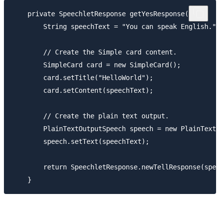
    private SpeechletResponse getYesResponse() {

        String speechText = "You can speak English.";

        // Create the Simple card content.

        SimpleCard card = new SimpleCard();

        card.setTitle("HelloWorld");

        card.setContent(speechText);

        // Create the plain text output.

        PlainTextOutputSpeech speech = new PlainTextO
        speech.setText(speechText);

        return SpeechletResponse.newTellResponse(spee