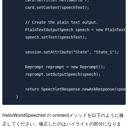
        card.setTitle("HelloWorld");

        card.setContent(speechText);

        // Create the plain text output.

        PlainTextOutputSpeech speech = new PlainTextO
        speech.setText(speechText);

        session.setAttribute("State", "State_1");

        Reprompt reprompt = new Reprompt();

        reprompt.setOutputSpeech(speech);

        return SpeechletResponse.newAskResponse(speec
HelloWorldSpeechlet の onIntentメソッドを以下のように修
正してください。修正したのはハイライトの部分になりま