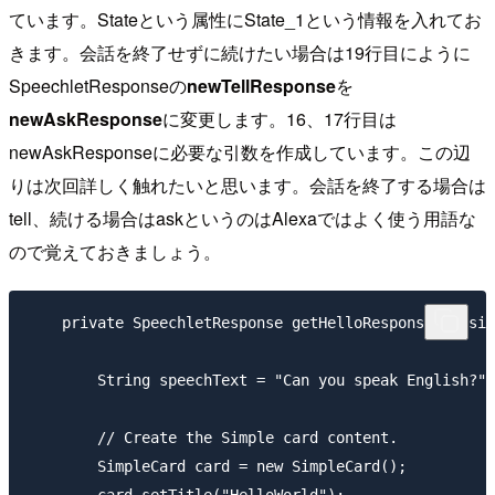
ています。Stateという属性にState_1という情報を入れてお
きます。会話を終了せずに続けたい場合は19行目にように
SpeechletResponseの
newTellResponse
を
newAskResponse
に変更します。16、17行目は
newAskResponseに必要な引数を作成しています。この辺
りは次回詳しく触れたいと思います。会話を終了する場合は
tell、続ける場合はaskというのはAlexaではよく使う用語な
ので覚えておきましょう。
    private SpeechletResponse getHelloResponse(Sessio
        String speechText = "Can you speak English?";

        // Create the Simple card content.

        SimpleCard card = new SimpleCard();
