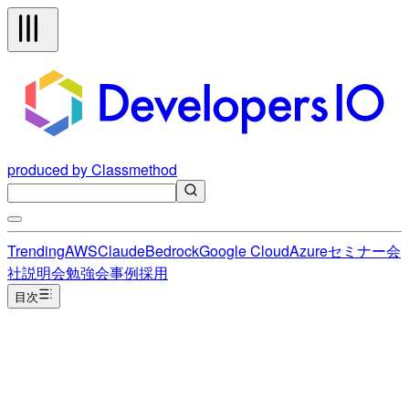
produced by Classmethod
Trending
AWS
Claude
Bedrock
Google Cloud
Azure
セミナー
会
社説明会
勉強会
事例
採用
目次