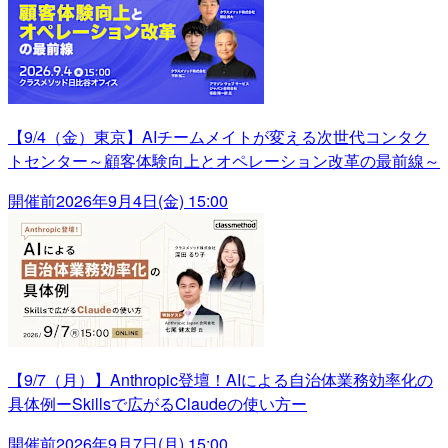
【9/4（金）東京】AIチームメイトが変える次世代コンタク
トセンター～顧客体験向上とオペレーション改革の最前線～
開催前
2026年9月4日(金) 15:00
【9/7（月）】Anthropic登壇！AIによる自治体業務効率化の
具体例ーSkillsで広がるClaudeの使い方ー
開催前
2026年9月7日(月) 15:00