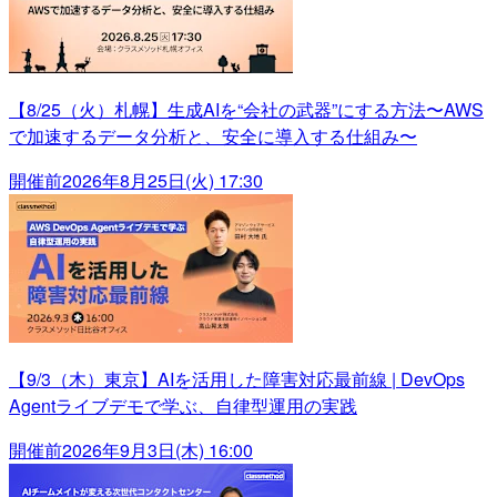
【8/25（火）札幌】生成AIを“会社の武器”にする方法〜AWS
で加速するデータ分析と、安全に導入する仕組み〜
開催前
2026年8月25日(火) 17:30
【9/3（木）東京】AIを活用した障害対応最前線 | DevOps
Agentライブデモで学ぶ、自律型運用の実践
開催前
2026年9月3日(木) 16:00