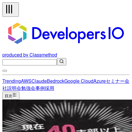
produced by Classmethod
Trending
AWS
Claude
Bedrock
Google Cloud
Azure
セミナー
会
社説明会
勉強会
事例
採用
目次