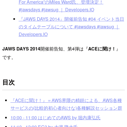
For America”のMiles Ward氏、登壇決定！
#jawsdays #jawsug ｜ Developers.IO
『JAWS DAYS 2014』開催前告知 #04 イベント当日
のタイムテーブルについて #jawsdays #jawsug ｜
Developers.IO
JAWS DAYS 2014
開催前告知、第4弾は『
ACEに聞け！
』
です。
目次
『ACEに聞け！』＝AWS界隈の精鋭による、AWS各種
サービスの(比較的初心者向けな)各種解説セッション群
10:00 - 11:00 はじめてのAWS by 堀内康弘氏
11:10 - 12:00 EC2 by 大瀧 隆太氏