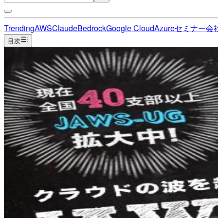
Trending
AWS
Claude
Bedrock
Google Cloud
Azure
セミナー
会
目次