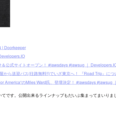
 Doorkeeper
elopers.IO
式サイトオープン！ #jawsdays #jawsug ｜ Developers.I
から送迎バス(往路無料!!)でいざ東京へ！ 『Road Trip』について #jaws
America”のMiles Ward氏、登壇決定！ #jawsdays #jawsug ｜ D
いてです。公開出来るラインナップもだいぶ集まってまいりま