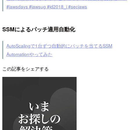
#jawsdays #jawsug #jd2018_i #secjaws
SSMによるパッチ適用自動化
AutoScalingで1台ずつ自動的にパッチを当てるSSM
Automationやってみた
この記事をシェアする