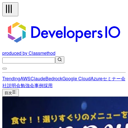
produced by Classmethod
Trending
AWS
Claude
Bedrock
Google Cloud
Azure
セミナー
会
社説明会
勉強会
事例
採用
目次