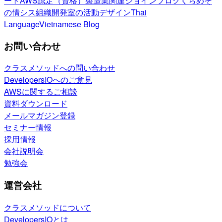
ート
AWS認定（資格）
製造業関連
ジョインブログ
くらめそ
の情シス
組織開発室の活動
デザイン
Thai
Language
Vietnamese Blog
お問い合わせ
クラスメソッドへの問い合わせ
DevelopersIOへのご意見
AWSに関するご相談
資料ダウンロード
メールマガジン登録
セミナー情報
採用情報
会社説明会
勉強会
運営会社
クラスメソッドについて
DevelopersIOとは