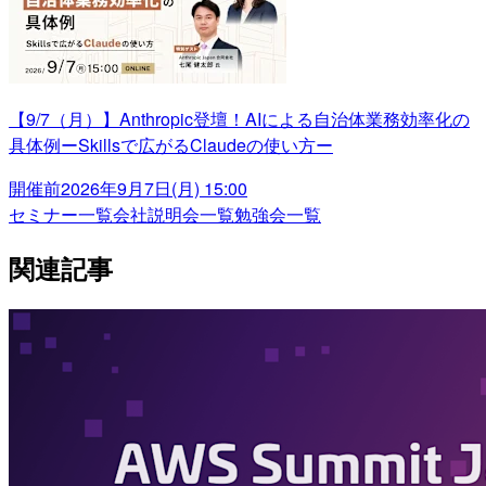
【9/7（月）】Anthropic登壇！AIによる自治体業務効率化の
具体例ーSkillsで広がるClaudeの使い方ー
開催前
2026年9月7日(月) 15:00
セミナー一覧
会社説明会一覧
勉強会一覧
関連記事