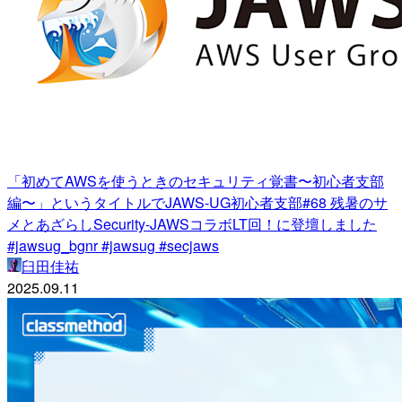
「初めてAWSを使うときのセキュリティ覚書〜初心者支部
編〜」というタイトルでJAWS-UG初心者支部#68 残暑のサ
メとあざらしSecurity-JAWSコラボLT回！に登壇しました
#jawsug_bgnr #jawsug #secjaws
臼田佳祐
2025.09.11