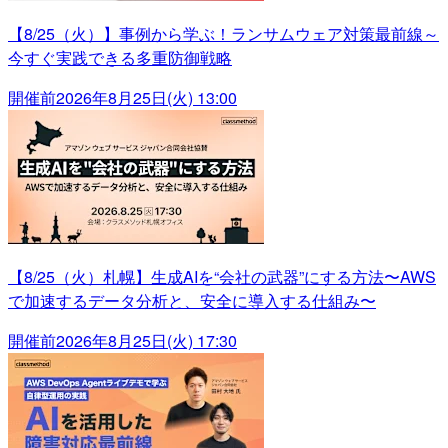
【8/25（火）】事例から学ぶ！ランサムウェア対策最前線～
今すぐ実践できる多重防御戦略
開催前
2026年8月25日(火) 13:00
【8/25（火）札幌】生成AIを“会社の武器”にする方法〜AWS
で加速するデータ分析と、安全に導入する仕組み〜
開催前
2026年8月25日(火) 17:30