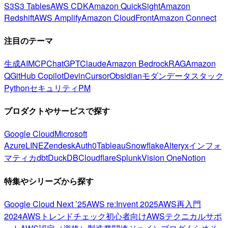
S3
S3 Tables
AWS CDK
Amazon QuickSight
Amazon
Redshift
AWS Amplify
Amazon CloudFront
Amazon Connect
注目のテーマ
生成AI
MCP
ChatGPT
Claude
Amazon Bedrock
RAG
Amazon
Q
GitHub Copilot
Devin
Cursor
Obsidian
モダンデータスタック
Python
セキュリティ
PM
プロダクトやサービスで探す
Google Cloud
Microsoft
Azure
LINE
Zendesk
Auth0
Tableau
Snowflake
Alteryx
インフォ
マティカ
dbt
DuckDB
Cloudflare
Splunk
Vision One
Notion
特集やシリーズから探す
Google Cloud Next ’25
AWS re:Invent 2025
AWS再入門
2024
AWSトレンドチェック
初心者向け
AWSテクニカルサポ