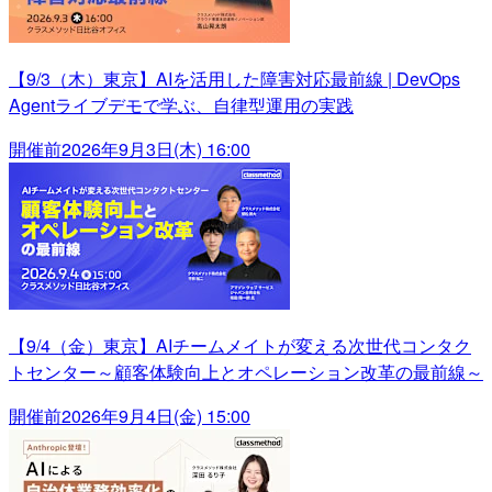
【9/3（木）東京】AIを活用した障害対応最前線 | DevOps
Agentライブデモで学ぶ、自律型運用の実践
開催前
2026年9月3日(木) 16:00
【9/4（金）東京】AIチームメイトが変える次世代コンタク
トセンター～顧客体験向上とオペレーション改革の最前線～
開催前
2026年9月4日(金) 15:00