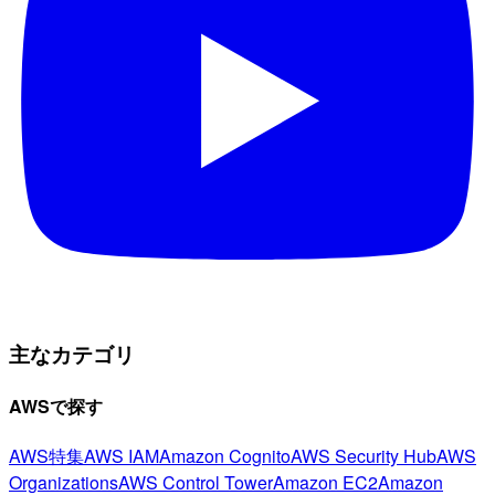
主なカテゴリ
AWSで探す
AWS特集
AWS IAM
Amazon Cognito
AWS Security Hub
AWS
Organizations
AWS Control Tower
Amazon EC2
Amazon