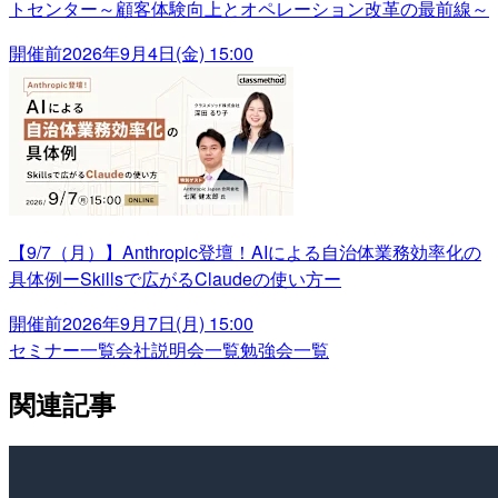
トセンター～顧客体験向上とオペレーション改革の最前線～
開催前
2026年9月4日(金) 15:00
【9/7（月）】Anthropic登壇！AIによる自治体業務効率化の
具体例ーSkillsで広がるClaudeの使い方ー
開催前
2026年9月7日(月) 15:00
セミナー一覧
会社説明会一覧
勉強会一覧
関連記事