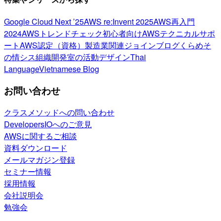
Google Cloud Next ’25
AWS re:Invent 2025
AWS再入門
2024
AWSトレンドチェック
初心者向け
AWSテクニカルサポ
ート
AWS認定（資格）
製造業関連
ジョインブログ
くらめそ
の情シス
組織開発室の活動
デザイン
Thai
Language
Vietnamese Blog
お問い合わせ
クラスメソッドへの問い合わせ
DevelopersIOへのご意見
AWSに関するご相談
資料ダウンロード
メールマガジン登録
セミナー情報
採用情報
会社説明会
勉強会