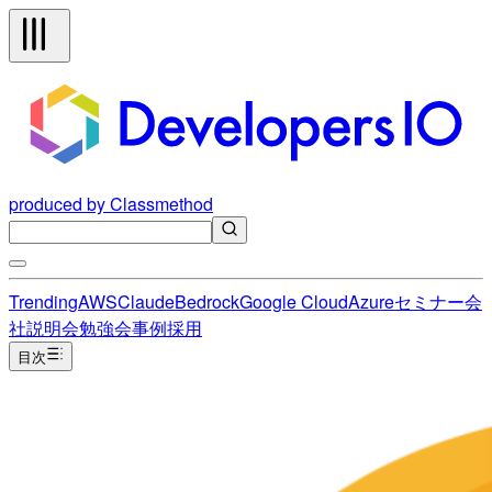
produced by Classmethod
Trending
AWS
Claude
Bedrock
Google Cloud
Azure
セミナー
会
社説明会
勉強会
事例
採用
目次