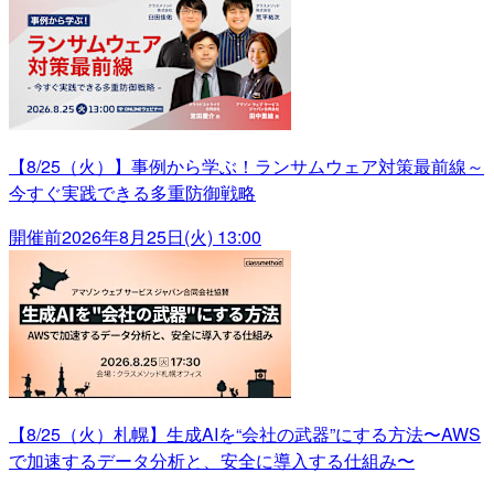
【8/25（火）】事例から学ぶ！ランサムウェア対策最前線～
今すぐ実践できる多重防御戦略
開催前
2026年8月25日(火) 13:00
【8/25（火）札幌】生成AIを“会社の武器”にする方法〜AWS
で加速するデータ分析と、安全に導入する仕組み〜