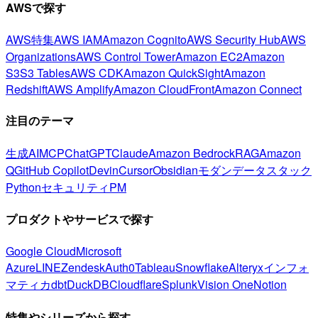
AWSで探す
AWS特集
AWS IAM
Amazon Cognito
AWS Security Hub
AWS
Organizations
AWS Control Tower
Amazon EC2
Amazon
S3
S3 Tables
AWS CDK
Amazon QuickSight
Amazon
Redshift
AWS Amplify
Amazon CloudFront
Amazon Connect
注目のテーマ
生成AI
MCP
ChatGPT
Claude
Amazon Bedrock
RAG
Amazon
Q
GitHub Copilot
Devin
Cursor
Obsidian
モダンデータスタック
Python
セキュリティ
PM
プロダクトやサービスで探す
Google Cloud
Microsoft
Azure
LINE
Zendesk
Auth0
Tableau
Snowflake
Alteryx
インフォ
マティカ
dbt
DuckDB
Cloudflare
Splunk
Vision One
Notion
特集やシリーズから探す