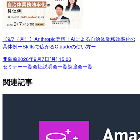
【9/7（月）】Anthropic登壇！AIによる自治体業務効率化の
具体例ーSkillsで広がるClaudeの使い方ー
開催前
2026年9月7日(月) 15:00
セミナー一覧
会社説明会一覧
勉強会一覧
関連記事