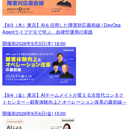
【9/3（木）東京】AIを活用した障害対応最前線 | DevOps
Agentライブデモで学ぶ、自律型運用の実践
開催前
2026年9月3日(木) 16:00
【9/4（金）東京】AIチームメイトが変える次世代コンタク
トセンター～顧客体験向上とオペレーション改革の最前線～
開催前
2026年9月4日(金) 15:00