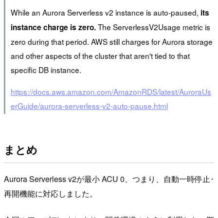
While an Aurora Serverless v2 instance is auto-paused,
its
The ServerlessV2Usage metric is
instance charge is zero.
zero during that period. AWS still charges for Aurora storage
and other aspects of the cluster that aren't tied to that
specific DB instance.
https://docs.aws.amazon.com/AmazonRDS/latest/AuroraUs
erGuide/aurora-serverless-v2-auto-pause.html
まとめ
Aurora Serverless v2が最小 ACU 0、つまり、自動一時停止･
再開機能に対応しました。