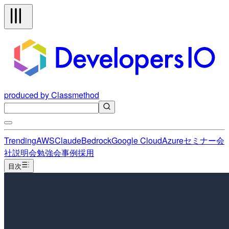
produced by Classmethod
Trending
AWS
Claude
Bedrock
Google Cloud
Azure
セミナー
会
社説明会
勉強会
事例
採用
目次