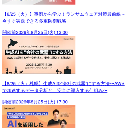
【8/25（火）】事例から学ぶ！ランサムウェア対策最前線～
今すぐ実践できる多重防御戦略
開催前
2026年8月25日(火) 13:00
【8/25（火）札幌】生成AIを“会社の武器”にする方法〜AWS
で加速するデータ分析と、安全に導入する仕組み〜
開催前
2026年8月25日(火) 17:30