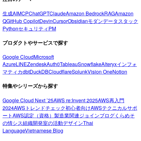
生成AI
MCP
ChatGPT
Claude
Amazon Bedrock
RAG
Amazon
Q
GitHub Copilot
Devin
Cursor
Obsidian
モダンデータスタック
Python
セキュリティ
PM
プロダクトやサービスで探す
Google Cloud
Microsoft
Azure
LINE
Zendesk
Auth0
Tableau
Snowflake
Alteryx
インフォ
マティカ
dbt
DuckDB
Cloudflare
Splunk
Vision One
Notion
特集やシリーズから探す
Google Cloud Next ’25
AWS re:Invent 2025
AWS再入門
2024
AWSトレンドチェック
初心者向け
AWSテクニカルサポ
ート
AWS認定（資格）
製造業関連
ジョインブログ
くらめそ
の情シス
組織開発室の活動
デザイン
Thai
Language
Vietnamese Blog