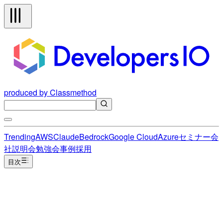
produced by Classmethod
Trending
AWS
Claude
Bedrock
Google Cloud
Azure
セミナー
会
社説明会
勉強会
事例
採用
目次