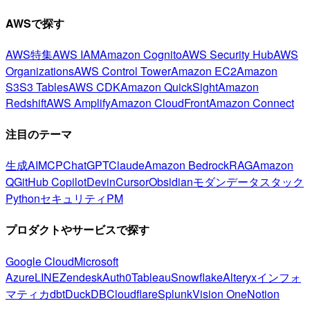
AWSで探す
AWS特集
AWS IAM
Amazon Cognito
AWS Security Hub
AWS
Organizations
AWS Control Tower
Amazon EC2
Amazon
S3
S3 Tables
AWS CDK
Amazon QuickSight
Amazon
Redshift
AWS Amplify
Amazon CloudFront
Amazon Connect
注目のテーマ
生成AI
MCP
ChatGPT
Claude
Amazon Bedrock
RAG
Amazon
Q
GitHub Copilot
Devin
Cursor
Obsidian
モダンデータスタック
Python
セキュリティ
PM
プロダクトやサービスで探す
Google Cloud
Microsoft
Azure
LINE
Zendesk
Auth0
Tableau
Snowflake
Alteryx
インフォ
マティカ
dbt
DuckDB
Cloudflare
Splunk
Vision One
Notion