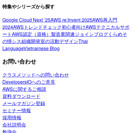
特集やシリーズから探す
Google Cloud Next ’25
AWS re:Invent 2025
AWS再入門
2024
AWSトレンドチェック
初心者向け
AWSテクニカルサポ
ート
AWS認定（資格）
製造業関連
ジョインブログ
くらめそ
の情シス
組織開発室の活動
デザイン
Thai
Language
Vietnamese Blog
お問い合わせ
クラスメソッドへの問い合わせ
DevelopersIOへのご意見
AWSに関するご相談
資料ダウンロード
メールマガジン登録
セミナー情報
採用情報
会社説明会
勉強会