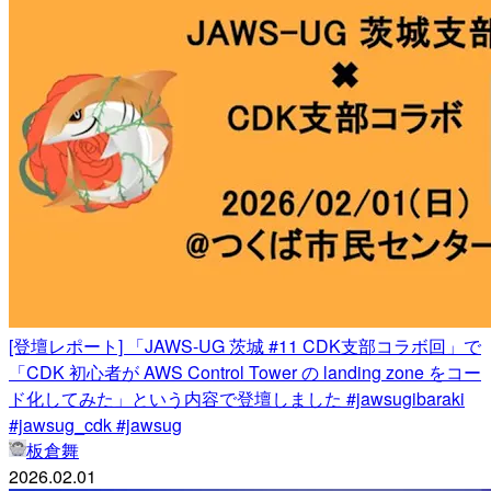
[登壇レポート] 「JAWS-UG 茨城 #11 CDK支部コラボ回」で
「CDK 初心者が AWS Control Tower の landing zone をコー
ド化してみた」という内容で登壇しました #jawsugibaraki
#jawsug_cdk #jawsug
板倉舞
2026.02.01