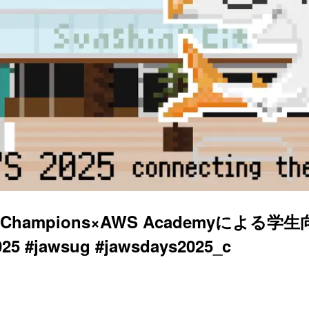
S Jr. Champions×AWS Acade
25 #jawsug #jawsdays2025_c