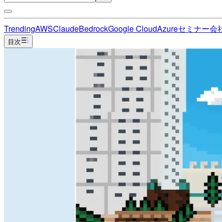
Trending
AWS
Claude
Bedrock
Google Cloud
Azure
セミナー
会
目次