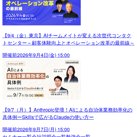
【9/4（金）東京】AIチームメイトが変える次世代コンタク
トセンター～顧客体験向上とオペレーション改革の最前線～
開催前
2026年9月4日(金) 15:00
【9/7（月）】Anthropic登壇！AIによる自治体業務効率化の
具体例ーSkillsで広がるClaudeの使い方ー
開催前
2026年9月7日(月) 15:00
セミナー一覧
会社説明会一覧
勉強会一覧