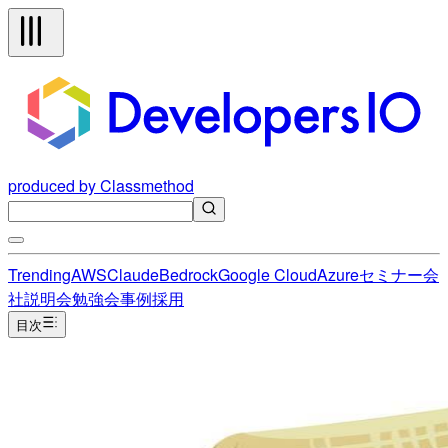
produced by Classmethod
Trending
AWS
Claude
Bedrock
Google Cloud
Azure
セミナー
会
社説明会
勉強会
事例
採用
目次