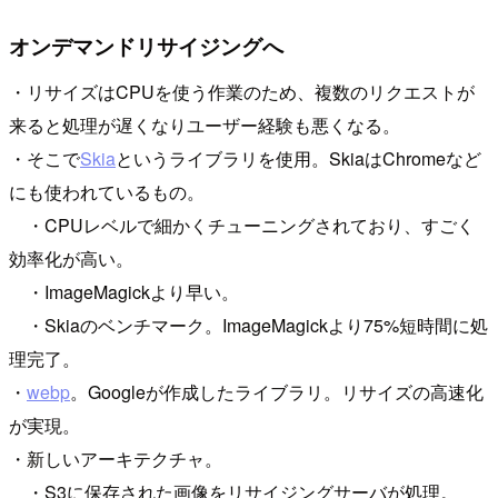
オンデマンドリサイジングへ
・リサイズはCPUを使う作業のため、複数のリクエストが
来ると処理が遅くなりユーザー経験も悪くなる。
・そこで
Skia
というライブラリを使用。SkiaはChromeなど
にも使われているもの。
・CPUレベルで細かくチューニングされており、すごく
効率化が高い。
・ImageMagickより早い。
・Skiaのベンチマーク。ImageMagickより75%短時間に処
理完了。
・
webp
。Googleが作成したライブラリ。リサイズの高速化
が実現。
・新しいアーキテクチャ。
・S3に保存された画像をリサイジングサーバが処理。