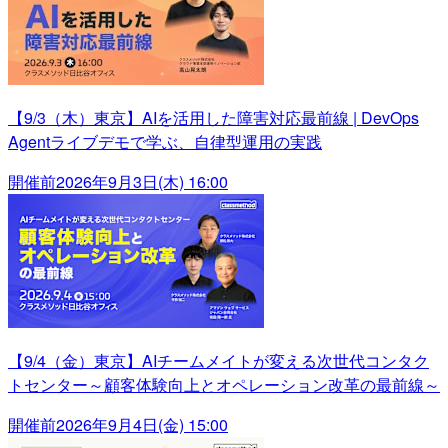
【9/3（木）東京】AIを活用した障害対応最前線 | DevOps
Agentライブデモで学ぶ、自律型運用の実践
開催前
2026年9月3日(木) 16:00
【9/4（金）東京】AIチームメイトが変える次世代コンタク
トセンター～顧客体験向上とオペレーション改革の最前線～
開催前
2026年9月4日(金) 15:00