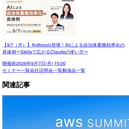
【9/7（月）】Anthropic登壇！AIによる自治体業務効率化の
具体例ーSkillsで広がるClaudeの使い方ー
開催前
2026年9月7日(月) 15:00
セミナー一覧
会社説明会一覧
勉強会一覧
関連記事