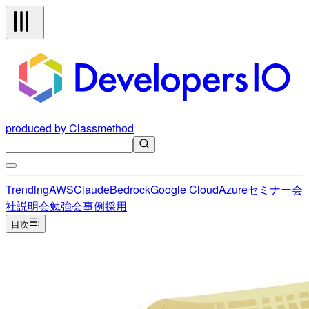
produced by Classmethod
Trending
AWS
Claude
Bedrock
Google Cloud
Azure
セミナー
会
社説明会
勉強会
事例
採用
目次