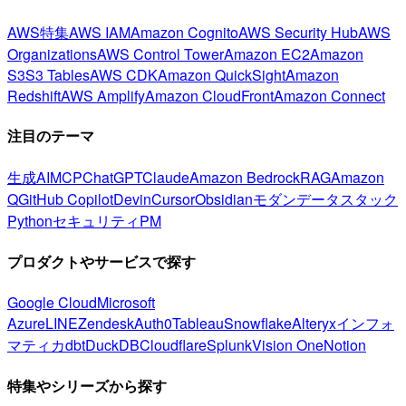
AWS特集
AWS IAM
Amazon Cognito
AWS Security Hub
AWS
Organizations
AWS Control Tower
Amazon EC2
Amazon
S3
S3 Tables
AWS CDK
Amazon QuickSight
Amazon
Redshift
AWS Amplify
Amazon CloudFront
Amazon Connect
注目のテーマ
生成AI
MCP
ChatGPT
Claude
Amazon Bedrock
RAG
Amazon
Q
GitHub Copilot
Devin
Cursor
Obsidian
モダンデータスタック
Python
セキュリティ
PM
プロダクトやサービスで探す
Google Cloud
Microsoft
Azure
LINE
Zendesk
Auth0
Tableau
Snowflake
Alteryx
インフォ
マティカ
dbt
DuckDB
Cloudflare
Splunk
Vision One
Notion
特集やシリーズから探す