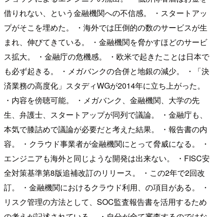
借りれない、という金融機関への不信感。 ・スタートアッ
プがそこを埋めた。 ・海外では圧倒的の数のサービスが生
まれ、伸びてきている。 ・金融機関を脅かすほどのサービ
ス拡大。 ・金融庁の危機感。 ・欧米で起きたことは日本で
も必ず起きる。 ・メガバンクの合併と地銀の減少。 ・「決
済業務の高度化」スタディWGが2014年に立ち上がった。
・内容を傍聴可能。 ・メガバンク、金融機関、大学の先
生、弁護士、スタートアップが同列で議論。 ・金融庁も、
本気で膝詰めで議論が必要だと考えた結果。 ・報告書の内
容。 ・クラウド事業者が金融機関にとって脅威になる。 ・
エンジニアも海外と同じような開発は出来ない。 ・FISC安
全対策基準第8版追補改訂のリリース。 ・この2年で2回改
訂。 ・金融機関におけるクラウド利用、の項目がある。 ・
リスク管理の方法として、SOC監査報告書を活用するため
の考えが記述されている。 ・自分が全て審査するのではな