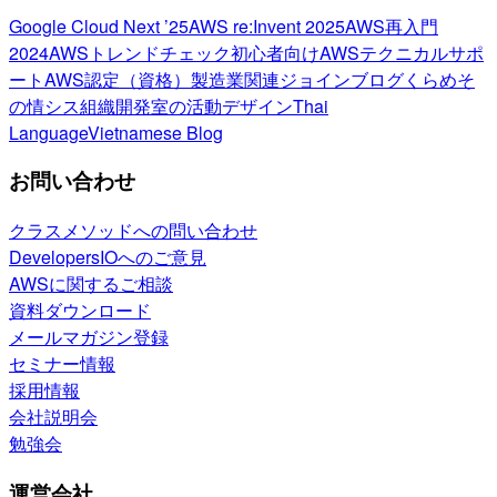
Google Cloud Next ’25
AWS re:Invent 2025
AWS再入門
2024
AWSトレンドチェック
初心者向け
AWSテクニカルサポ
ート
AWS認定（資格）
製造業関連
ジョインブログ
くらめそ
の情シス
組織開発室の活動
デザイン
Thai
Language
Vietnamese Blog
お問い合わせ
クラスメソッドへの問い合わせ
DevelopersIOへのご意見
AWSに関するご相談
資料ダウンロード
メールマガジン登録
セミナー情報
採用情報
会社説明会
勉強会
運営会社