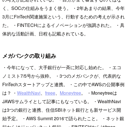
く、SOCの仕組みをうまく使う。 ・2年あまりの結果、今年
3月にFinTech関連施策という、行動するための考えが示され
た。 ・FINTECHによるイノベーションが強調された。 ・具
体的な活動計画、日程も記載されている。
メガバンクの取り組み
・今年になって、大手銀行が一斉に対応し始めた。 ・エコ
ノミスト7/5号から抜粋。 ・3つのメガバンクが、代表的な
FinTechスタートアップと連携。 ・この中でAWSの公開事例
は？ ・
WealthNavi
、
freee
、
Moneytree
。 ・Moneytreeは
JAWSサムライとして記事にもなっている。 ・WealthNavi
は3つの銀行と連携、住信SBIネット銀行とも新サービス開
始予定。 ・AWS Summit 2016で語られたこと。 ・ネット銀
行からはジャパンネット銀行。 ・FINTECHからはfreee。