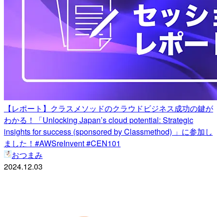
【レポート】クラスメソッドのクラウドビジネス成功の鍵が
わかる！「Unlocking Japan’s cloud potential: Strategic
insights for success (sponsored by Classmethod) 」に参加し
ました！#AWSreInvent #CEN101
おつまみ
2024.12.03