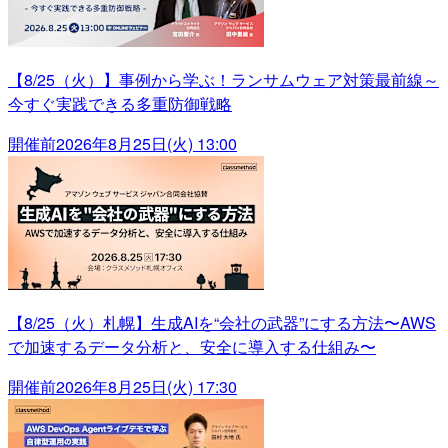
【8/25（火）】事例から学ぶ！ランサムウェア対策最前線～
今すぐ実践できる多重防御戦略
開催前
2026年8月25日(火) 13:00
【8/25（火）札幌】生成AIを“会社の武器”にする方法〜AWS
で加速するデータ分析と、安全に導入する仕組み〜
開催前
2026年8月25日(火) 17:30